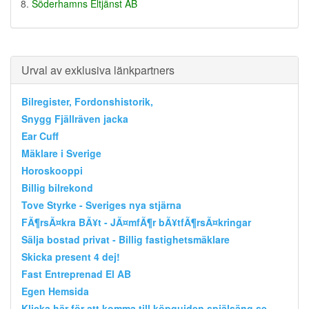
Söderhamns Eltjänst AB
Urval av exklusiva länkpartners
Bilregister, Fordonshistorik,
Snygg Fjällräven jacka
Ear Cuff
Mäklare i Sverige
Horoskooppi
Billig bilrekond
Tove Styrke - Sveriges nya stjärna
FÃ¶rsÃ¤kra BÃ¥t - JÃ¤mfÃ¶r bÃ¥tfÃ¶rsÃ¤kringar
Sälja bostad privat - Billig fastighetsmäklare
Skicka present 4 dej!
Fast Entreprenad El AB
Egen Hemsida
Klicka här för att komma till köpguiden spjälsäng.se