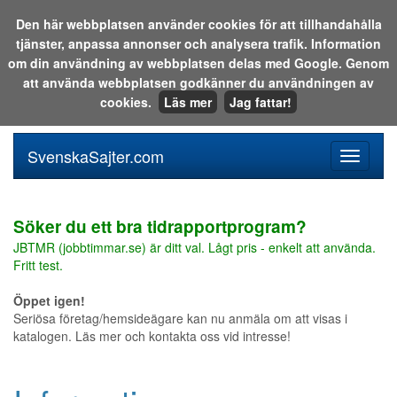
Den här webbplatsen använder cookies för att tillhandahålla
tjänster, anpassa annonser och analysera trafik. Information
Sök i katalogen eller på webben:
om din användning av webbplatsen delas med Google. Genom
att använda webbplatsen godkänner du användningen av
cookies.
Läs mer
Jag fattar!
SvenskaSajter.com
Mobilan
meny
för
svenska
Söker du ett bra tidrapportprogram?
JBTMR (jobbtimmar.se) är ditt val. Lågt pris - enkelt att använda.
Fritt test.
Öppet igen!
Seriösa företag/hemsideägare kan nu anmäla om att visas i
katalogen. Läs mer och kontakta oss vid intresse!