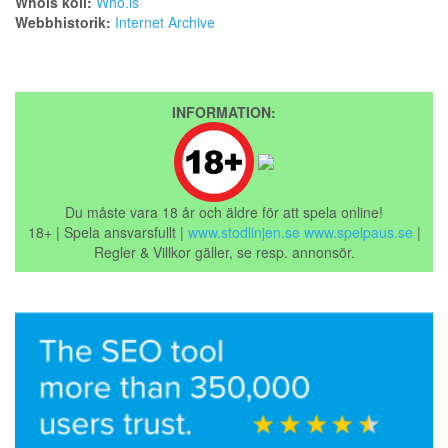
Whois koll:
Who.is
Webbhistorik:
Internet Archive
INFORMATION:
Du måste vara 18 år och äldre för att spela online!
18+ | Spela ansvarsfullt |
www.stodlinjen.se
www.spelpaus.se
|
Regler & Villkor gäller, se resp. annonsör.