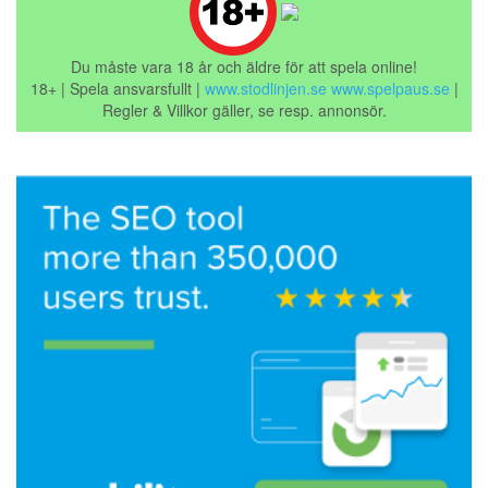
Du måste vara 18 år och äldre för att spela online!
18+ | Spela ansvarsfullt |
www.stodlinjen.se
www.spelpaus.se
|
Regler & Villkor gäller, se resp. annonsör.