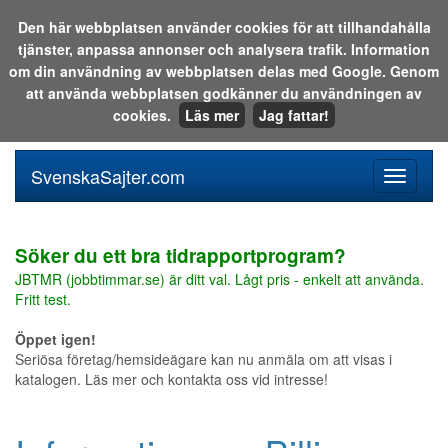
Den här webbplatsen använder cookies för att tillhandahålla
tjänster, anpassa annonser och analysera trafik. Information
Sök i katalogen eller på webben:
om din användning av webbplatsen delas med Google. Genom
att använda webbplatsen godkänner du användningen av
cookies.
Läs mer
Jag fattar!
SvenskaSajter.com
Mobilan
meny
för
svenska
Söker du ett bra tidrapportprogram?
JBTMR (jobbtimmar.se) är ditt val. Lågt pris - enkelt att använda.
Fritt test.
Öppet igen!
Seriösa företag/hemsideägare kan nu anmäla om att visas i
katalogen. Läs mer och kontakta oss vid intresse!