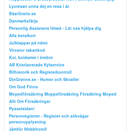
Lyxresan unna dej en resa i år.
BästGratis.se
Danmarksfärja
Personlig Assistans Umeå - Låt oss hjälpa dig
Alla betalkort
Julklappar på nätet
Vitvaror rabattkod
Koi, koidamm i örebro
AB Kristianstads Kylservice
Bilhistorik och Registerkontroll
DinGranne.se - Humor och Skvaller
Om Gud Finns
Mopedförsäkring Moppeförsäkring Försäkring Moped
Allt Om Försäkringar
Pysselsidan!
Personregistret - Register och sökvägar
personupplysning
Jämför Webbhotell