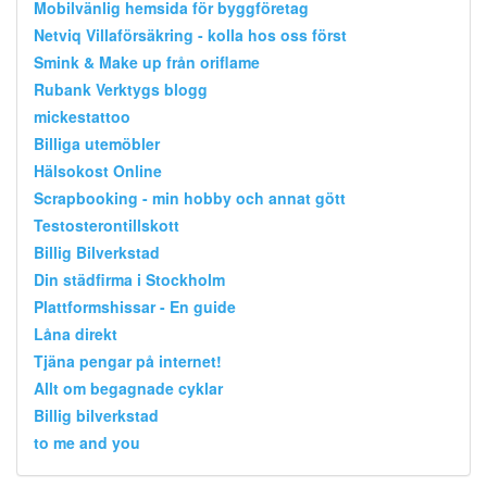
Mobilvänlig hemsida för byggföretag
Netviq Villaförsäkring - kolla hos oss först
Smink & Make up från oriflame
Rubank Verktygs blogg
mickestattoo
Billiga utemöbler
Hälsokost Online
Scrapbooking - min hobby och annat gött
Testosterontillskott
Billig Bilverkstad
Din städfirma i Stockholm
Plattformshissar - En guide
Låna direkt
Tjäna pengar på internet!
Allt om begagnade cyklar
Billig bilverkstad
to me and you