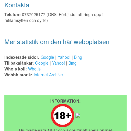
Kontakta
Telefon:
0737025177 (OBS: Förbjudet att ringa upp i
reklamsyften och dylikt)
Mer statistik om den här webbplatsen
Indexerade sidor:
Google
|
Yahoo!
|
Bing
Tillbakalänkar:
Google
|
Yahoo!
|
Bing
Whois koll:
Who.is
Webbhistorik:
Internet Archive
INFORMATION:
Du måste vara 18 år och äldre för att spela online!