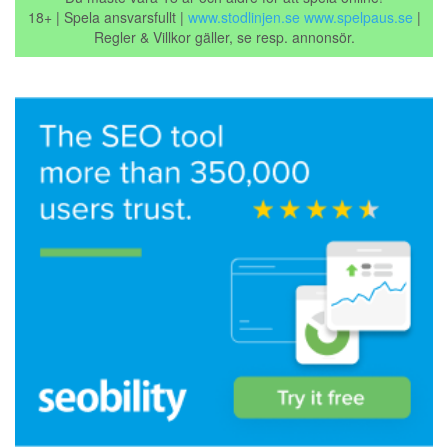
18+ | Spela ansvarsfullt |
www.stodlinjen.se
www.spelpaus.se
|
Regler & Villkor gäller, se resp. annonsör.