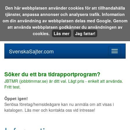
Den här webbplatsen använder cookies för att tillhandahålla
tjänster, anpassa annonser och analysera trafik. Information
Sök i katalogen eller på webben:
om din användning av webbplatsen delas med Google. Genom
att använda webbplatsen godkänner du användningen av
cookies.
Läs mer
Jag fattar!
SvenskaSajter.com
Mobilan
meny
för
svenska
Söker du ett bra tidrapportprogram?
JBTMR (jobbtimmar.se) är ditt val. Lågt pris - enkelt att använda.
Fritt test.
Öppet igen!
Seriösa företag/hemsideägare kan nu anmäla om att visas i
katalogen. Läs mer och kontakta oss vid intresse!