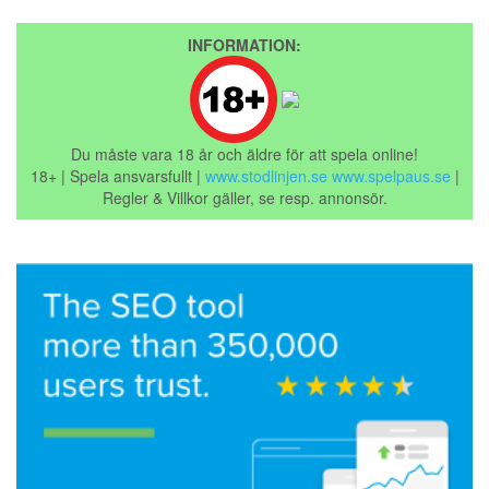
INFORMATION:
Du måste vara 18 år och äldre för att spela online!
18+ | Spela ansvarsfullt |
www.stodlinjen.se
www.spelpaus.se
|
Regler & Villkor gäller, se resp. annonsör.