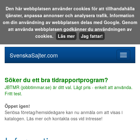
Den här webbplatsen använder cookies för att tillhandahålla
tjänster, anpassa annonser och analysera trafik. Information
Sök i katalogen eller på webben:
om din användning av webbplatsen delas med Google. Genom
att använda webbplatsen godkänner du användningen av
cookies.
Läs mer
Jag fattar!
SvenskaSajter.com
Mobilan
meny
för
svenska
Söker du ett bra tidrapportprogram?
JBTMR (jobbtimmar.se) är ditt val. Lågt pris - enkelt att använda.
Fritt test.
Öppet igen!
Seriösa företag/hemsideägare kan nu anmäla om att visas i
katalogen. Läs mer och kontakta oss vid intresse!