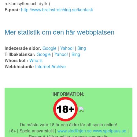
reklamsyften och dylikt)
E-post:
http://www.brainstretching.se/kontakt/
Mer statistik om den här webbplatsen
Indexerade sidor:
Google
|
Yahoo!
|
Bing
Tillbakalänkar:
Google
|
Yahoo!
|
Bing
Whois koll:
Who.is
Webbhistorik:
Internet Archive
INFORMATION:
Du måste vara 18 år och äldre för att spela online!
18+ | Spela ansvarsfullt |
www.stodlinjen.se
www.spelpaus.se
|
Regler & Villkor gäller, se resp. annonsör.