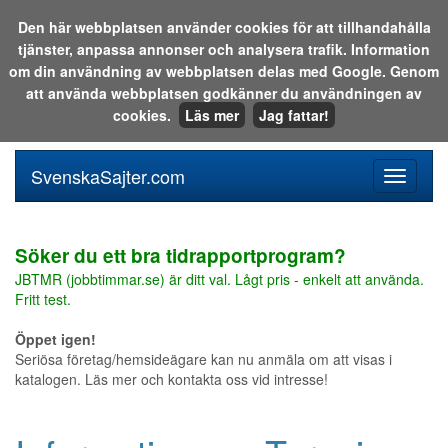
Den här webbplatsen använder cookies för att tillhandahålla
tjänster, anpassa annonser och analysera trafik. Information
Sök i katalogen eller på webben:
om din användning av webbplatsen delas med Google. Genom
att använda webbplatsen godkänner du användningen av
cookies.
Läs mer
Jag fattar!
SvenskaSajter.com
Mobilan
meny
för
svenska
Söker du ett bra tidrapportprogram?
JBTMR (jobbtimmar.se) är ditt val. Lågt pris - enkelt att använda.
Fritt test.
Öppet igen!
Seriösa företag/hemsideägare kan nu anmäla om att visas i
katalogen. Läs mer och kontakta oss vid intresse!