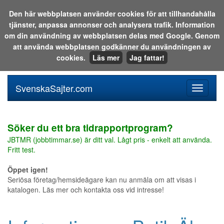
Den här webbplatsen använder cookies för att tillhandahålla
tjänster, anpassa annonser och analysera trafik. Information
Sök i katalogen eller på webben:
om din användning av webbplatsen delas med Google. Genom
att använda webbplatsen godkänner du användningen av
cookies.
Läs mer
Jag fattar!
SvenskaSajter.com
Mobilan
meny
för
svenska
Söker du ett bra tidrapportprogram?
JBTMR (jobbtimmar.se) är ditt val. Lågt pris - enkelt att använda.
Fritt test.
Öppet igen!
Seriösa företag/hemsideägare kan nu anmäla om att visas i
katalogen. Läs mer och kontakta oss vid intresse!