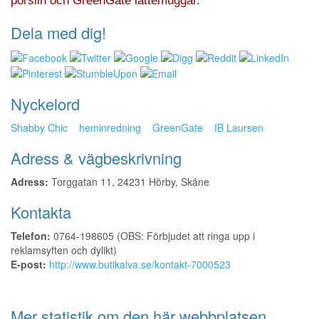
porslin och GreenGate lattemuggar.
Dela med dig!
Nyckelord
Shabby Chic
heminredning
GreenGate
IB Laursen
Adress & vägbeskrivning
Adress:
Torggatan 11, 24231 Hörby, Skåne
Kontakta
Telefon:
0764-198605 (OBS: Förbjudet att ringa upp i
reklamsyften och dylikt)
E-post:
http://www.butikalva.se/kontakt-7000523
Mer statistik om den här webbplatsen