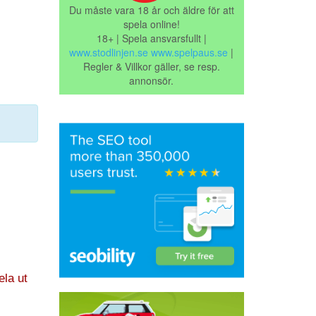
Du måste vara 18 år och äldre för att
spela online!
18+ | Spela ansvarsfullt |
www.stodlinjen.se
www.spelpaus.se
|
Regler & Villkor gäller, se resp.
annonsör.
ela ut