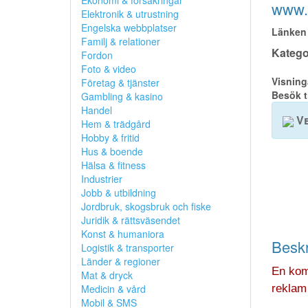
Ekonomi & försäkringar
www.
Elektronik & utrustning
Engelska webbplatser
Länken 
Familj & relationer
Kategor
Fordon
Foto & video
Visning
Företag & tjänster
Besök t
Gambling & kasino
Handel
Ve
Hem & trädgård
Hobby & fritid
Hus & boende
Hälsa & fitness
Industrier
Jobb & utbildning
Jordbruk, skogsbruk och fiske
Juridik & rättsväsendet
Konst & humaniora
Beskr
Logistik & transporter
Länder & regioner
En komp
Mat & dryck
Medicin & vård
reklam 
Mobil & SMS