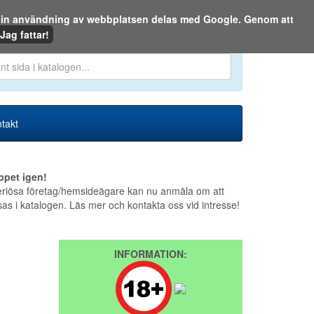
m din användning av webbplatsen delas med Google. Genom att
Den 6 augusti 2026
Jag fattar!
en eller på webben:
takt
ppet igen!
riösa företag/hemsideägare kan nu anmäla om att
sas i katalogen. Läs mer och kontakta oss vid intresse!
INFORMATION: