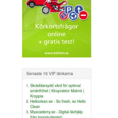
Senaste 15 VIP länkarna
Skräddarsydd vård för optimal
smärtfrihet | Kiropraktor Malmö |
Kroppia
Helloclean.se - So fresh, so Hello
Clean
Myacademy.se - Digital läxhjälp
från toppstudenter!