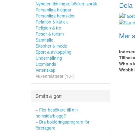
Dela 
Nyheter, tidningar, böcker, språk
Personliga bloggar
Personliga hemsidor
Relation & kärlek
Religion & tro
Mer s
Resor & turism
Samhälle
Skönhet & mode
Indexer
Sport & avkoppling
Tillbak
Underhållning
Whois k
Utomlands
Webbhis
Vetenskap
Vuxenrelaterat (18+)
Smått & gott
»
Fler besökare till din
hemsida/blogg?
»
Bra bokföringsprogram för
företagare