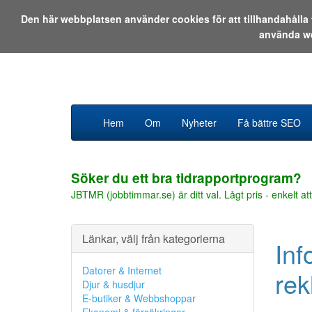
Den här webbplatsen använder cookies för att tillhandahåll
använda w
Hem
Om
Nyheter
Få bättre SEO
Söker du ett bra tidrapportprogram?
JBTMR (jobbtimmar.se) är ditt val. Lågt pris - enkelt att
Länkar, välj från kategorierna
Inf
Datorer & Internet
rek
Djur & husdjur
E-butiker & Webbshoppar