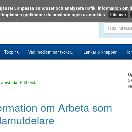
a tjänster, anpassa annonser och analysera trafik. Information o
ebbplatsen godkänner du användningen av cookies.
Läs mer
Sök i katalog
Topp 10
Vad medlemmar tycker...
Länkar & knappar
Kon
Ö
Se
 använda. Fritt test.
vi
ormation om Arbeta som
lamutdelare