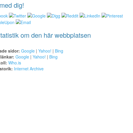
med dig!
tatistik om den här webbplatsen
ade sidor:
Google
|
Yahoo!
|
Bing
alänkar:
Google
|
Yahoo!
|
Bing
oll:
Who.is
torik:
Internet Archive