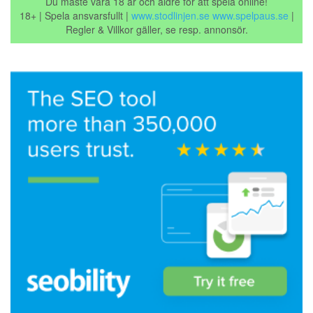
Du måste vara 18 år och äldre för att spela online!
18+ | Spela ansvarsfullt |
www.stodlinjen.se
www.spelpaus.se
|
Regler & Villkor gäller, se resp. annonsör.