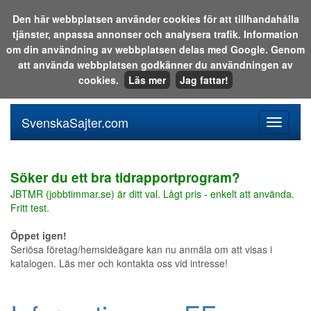
Den här webbplatsen använder cookies för att tillhandahålla
tjänster, anpassa annonser och analysera trafik. Information
Sök i katalogen eller på webben:
om din användning av webbplatsen delas med Google. Genom
att använda webbplatsen godkänner du användningen av
cookies.
Läs mer
Jag fattar!
SvenskaSajter.com
Mobilan
meny
för
svenska
Söker du ett bra tidrapportprogram?
JBTMR (jobbtimmar.se) är ditt val. Lågt pris - enkelt att använda.
Fritt test.
Öppet igen!
Seriösa företag/hemsideägare kan nu anmäla om att visas i
katalogen. Läs mer och kontakta oss vid intresse!