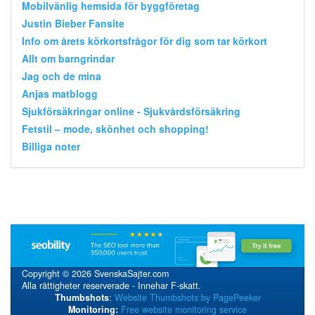
Mobilvänlig hemsida för byggföretag
Justin Bieber Fansite
Info om årets körkortsfrågor för dig som tar körkort
Allt om barngrindar
Jag och de mina
Anjas matblogg
Sjukförsäkringar online - Sjukvårdsförsäkring
Fetstil – mode, skönhet och shopping!
Billiga noter
Copyright © 2026 SvenskaSajter.com
Alla rättigheter reserverade - Innehar F-skatt.
Thumbshots
:
Website Thumbshots by PagePeeker
Monitoring:
Free website monitoring service