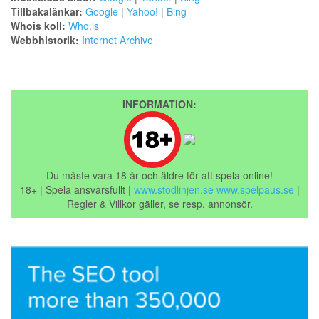
Tillbakalänkar:
Google
|
Yahoo!
|
Bing
Whois koll:
Who.is
Webbhistorik:
Internet Archive
INFORMATION:
Du måste vara 18 år och äldre för att spela online!
18+ | Spela ansvarsfullt |
www.stodlinjen.se
www.spelpaus.se
|
Regler & Villkor gäller, se resp. annonsör.