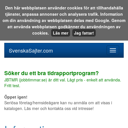
Den här webbplatsen använder cookies för att tillhandahålla
tjänster, anpassa annonser och analysera trafik. Information
Sök i katalogen eller på webben:
om din användning av webbplatsen delas med Google. Genom
att använda webbplatsen godkänner du användningen av
cookies.
Läs mer
Jag fattar!
SvenskaSajter.com
Mobilan
meny
för
svenska
Söker du ett bra tidrapportprogram?
JBTMR (jobbtimmar.se) är ditt val. Lågt pris - enkelt att använda.
Fritt test.
Öppet igen!
Seriösa företag/hemsideägare kan nu anmäla om att visas i
katalogen. Läs mer och kontakta oss vid intresse!