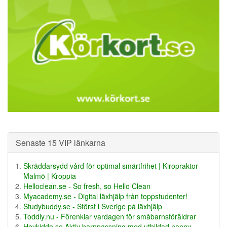
Senaste 15 VIP länkarna
Skräddarsydd vård för optimal smärtfrihet | Kiropraktor
Malmö | Kroppia
Helloclean.se - So fresh, so Hello Clean
Myacademy.se - Digital läxhjälp från toppstudenter!
Studybuddy.se - Störst i Sverige på läxhjälp
Toddly.nu - Förenklar vardagen för småbarnsföräldrar
Heykiddo.se Aktiv barnpassning med utbildad nanny