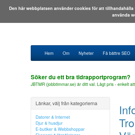
Den här webbplatsen använder cookies för att tillhandahåll
använda w
Hem
Om
Nyheter
Få bättre SEO
Söker du ett bra tidrapportprogram?
JBTMR (jobbtimmar.se) är ditt val. Lågt pris - enkelt att
Länkar, välj från kategorierna
Inf
Datorer & Internet
Tro
Djur & husdjur
E-butiker & Webbshoppar