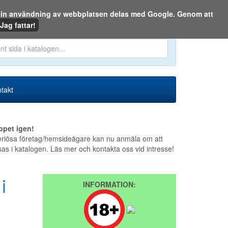
m din användning av webbplatsen delas med Google. Genom att
Den 6 augusti 2026
Jag fattar!
en eller på webben:
takt
ppet igen!
riösa företag/hemsideägare kan nu anmäla om att
sas i katalogen. Läs mer och kontakta oss vid intresse!
i
INFORMATION: