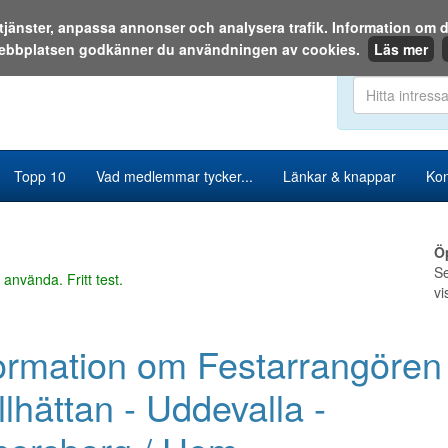
a tjänster, anpassa annonser och analysera trafik. Information o
ebbplatsen godkänner du användningen av cookies.
Läs mer
Sök i katalog
Topp 10
Vad medlemmar tycker...
Länkar & knappar
Kon
Ö
Se
 använda. Fritt test.
vi
ormation om Festarrangören 
llhättan - Uddevalla -