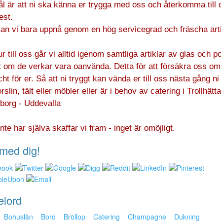
l är att ni ska känna er trygga med oss och återkomma till 
est.
an vi bara uppnå genom en hög servicegrad och fräscha arti
ur till oss går vi alltid igenom samtliga artiklar av glas och po
 om de verkar vara oanvända. Detta för att försäkra oss om a
cht för er. Så att ni tryggt kan vända er till oss nästa gång ni
rslin, tält eller möbler eller är i behov av catering i Trollhätta
borg - Uddevalla
inte har själva skaffar vi fram - inget är omöjligt.
med dig!
elord
Bohuslän
Bord
Bröllop
Catering
Champagne
Dukning