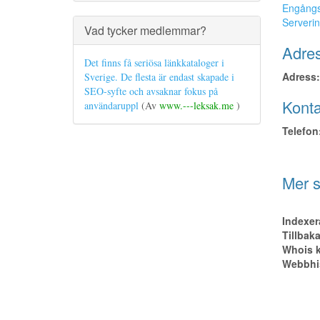
Engångsa
Serveri
Vad tycker medlemmar?
Adres
Det finns få seriösa länkkataloger i
Adress:
Sverige. De flesta är endast skapade i
SEO-syfte och avsaknar fokus på
Konta
användaruppl
(Av
www.---leksak.me
)
Telefon
Mer s
Indexer
Tillbak
Whois k
Webbhis