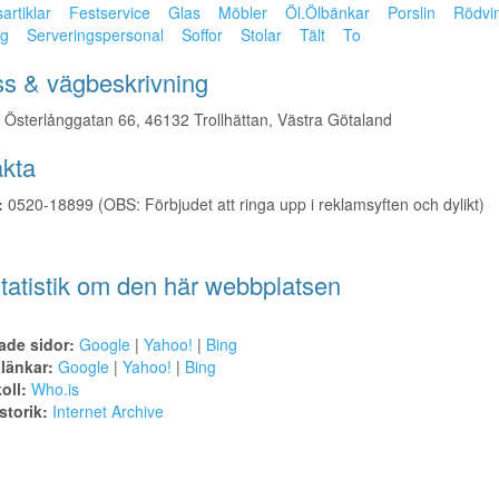
rtiklar
Festservice
Glas
Möbler
Öl.Ölbänkar
Porslin
Rödvi
ng
Serveringspersonal
Soffor
Stolar
Tält
To
s & vägbeskrivning
Österlånggatan 66, 46132 Trollhättan, Västra Götaland
kta
:
0520-18899 (OBS: Förbjudet att ringa upp i reklamsyften och dylikt)
tatistik om den här webbplatsen
ade sidor:
Google
|
Yahoo!
|
Bing
alänkar:
Google
|
Yahoo!
|
Bing
oll:
Who.is
torik:
Internet Archive