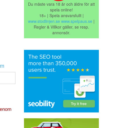
Du måste vara 18 år och äldre för att
spela online!
18+ | Spela ansvarsfullt |
www.stodlinjen.se
www.spelpaus.se
|
Regler & Villkor gäller, se resp.
annonsör.
em
igenom