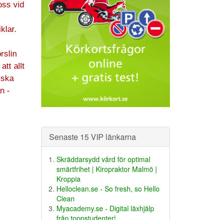
oss vid
klar.
rslin
tt allt
 ska
n -
Senaste 15 VIP länkarna
Skräddarsydd vård för optimal
smärtfrihet | Kiropraktor Malmö |
Kroppia
Helloclean.se - So fresh, so Hello
Clean
Myacademy.se - Digital läxhjälp
från toppstudenter!