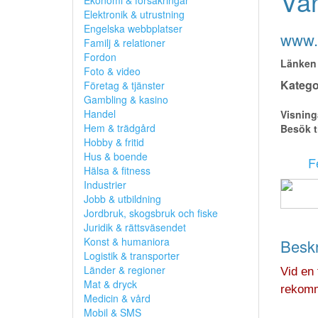
Vä
Ekonomi & försäkringar
Elektronik & utrustning
Engelska webbplatser
www.f
Familj & relationer
Fordon
Länken 
Foto & video
Kategor
Företag & tjänster
Gambling & kasino
Handel
Visning
Hem & trädgård
Besök t
Hobby & fritid
Hus & boende
F
Hälsa & fitness
Industrier
Jobb & utbildning
Jordbruk, skogsbruk och fiske
Juridik & rättsväsendet
Konst & humaniora
Beskr
Logistik & transporter
Länder & regioner
Vid en 
Mat & dryck
rekomm
Medicin & vård
Mobil & SMS