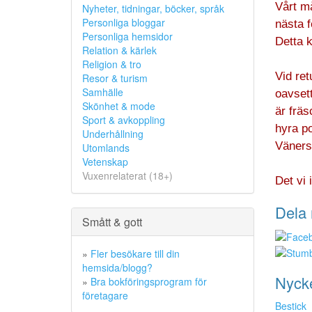
Vårt må
Nyheter, tidningar, böcker, språk
Personliga bloggar
nästa f
Personliga hemsidor
Detta k
Relation & kärlek
Religion & tro
Vid ret
Resor & turism
Samhälle
oavsett
Skönhet & mode
är fräs
Sport & avkoppling
hyra po
Underhållning
Väners
Utomlands
Vetenskap
Vuxenrelaterat (18+)
Det vi 
Dela 
Smått & gott
»
Fler besökare till din
hemsida/blogg?
Nyck
»
Bra bokföringsprogram för
företagare
Bestick