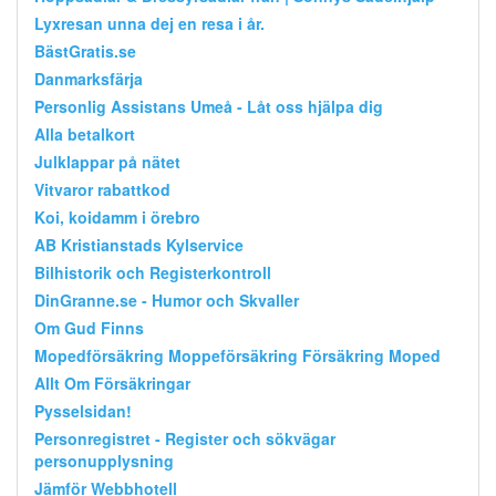
Lyxresan unna dej en resa i år.
BästGratis.se
Danmarksfärja
Personlig Assistans Umeå - Låt oss hjälpa dig
Alla betalkort
Julklappar på nätet
Vitvaror rabattkod
Koi, koidamm i örebro
AB Kristianstads Kylservice
Bilhistorik och Registerkontroll
DinGranne.se - Humor och Skvaller
Om Gud Finns
Mopedförsäkring Moppeförsäkring Försäkring Moped
Allt Om Försäkringar
Pysselsidan!
Personregistret - Register och sökvägar
personupplysning
Jämför Webbhotell