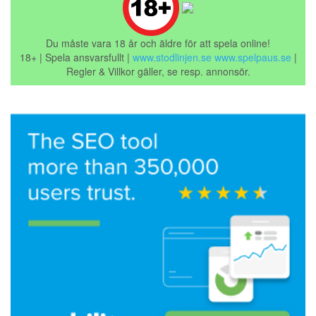
Du måste vara 18 år och äldre för att spela online!
18+ | Spela ansvarsfullt |
www.stodlinjen.se
www.spelpaus.se
|
Regler & Villkor gäller, se resp. annonsör.