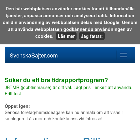
Den här webbplatsen använder cookies för att tillhandahålla
tjänster, anpassa annonser och analysera trafik. Information
Sök i katalogen eller på webben:
om din användning av webbplatsen delas med Google. Genom
att använda webbplatsen godkänner du användningen av
cookies.
Läs mer
Jag fattar!
SvenskaSajter.com
Mobilan
meny
för
svenska
Söker du ett bra tidrapportprogram?
JBTMR (jobbtimmar.se) är ditt val. Lågt pris - enkelt att använda.
Fritt test.
Öppet igen!
Seriösa företag/hemsideägare kan nu anmäla om att visas i
katalogen. Läs mer och kontakta oss vid intresse!