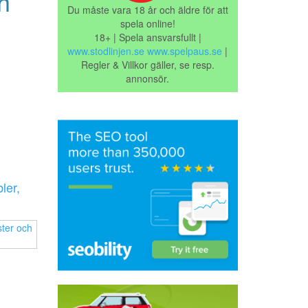
h
Du måste vara 18 år och äldre för att
spela online!
18+ | Spela ansvarsfullt |
www.stodlinjen.se
www.spelpaus.se
|
Regler & Villkor gäller, se resp.
annonsör.
ler,