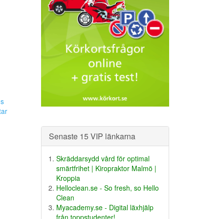
s
tar
Senaste 15 VIP länkarna
Skräddarsydd vård för optimal
smärtfrihet | Kiropraktor Malmö |
Kroppia
Helloclean.se - So fresh, so Hello
Clean
Myacademy.se - Digital läxhjälp
från toppstudenter!