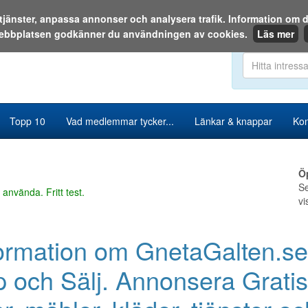
a tjänster, anpassa annonser och analysera trafik. Information o
ebbplatsen godkänner du användningen av cookies.
Läs mer
Sök i katalog
Topp 10
Vad medlemmar tycker...
Länkar & knappar
Kon
Ö
Se
 använda. Fritt test.
vi
ormation om GnetaGalten.se
 och Sälj. Annonsera Gratis