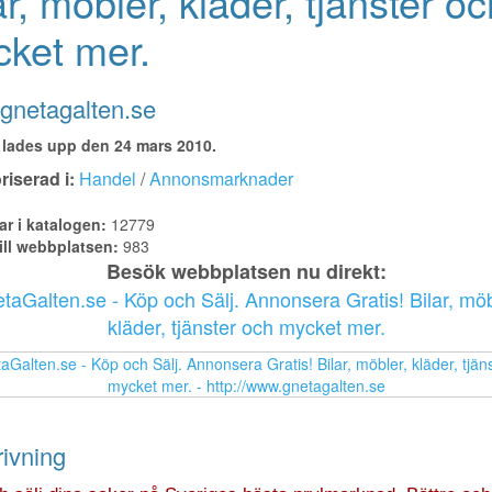
ar, möbler, kläder, tjänster oc
ket mer.
gnetagalten.se
lades upp den 24 mars 2010.
iserad i:
Handel
/
Annonsmarknader
ar i katalogen:
12779
ill webbplatsen:
983
Besök webbplatsen nu direkt:
taGalten.se - Köp och Sälj. Annonsera Gratis! Bilar, möb
kläder, tjänster och mycket mer.
ivning