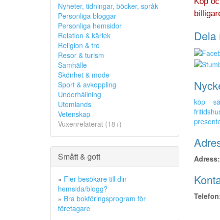
Köp oc
Nyheter, tidningar, böcker, språk
billiga
Personliga bloggar
Personliga hemsidor
Dela 
Relation & kärlek
Religion & tro
Resor & turism
Samhälle
Skönhet & mode
Nyck
Sport & avkoppling
Underhållning
köp
sä
Utomlands
fritidshu
Vetenskap
present
Vuxenrelaterat (18+)
Adres
Smått & gott
Adress:
Konta
»
Fler besökare till din
hemsida/blogg?
Telefon
»
Bra bokföringsprogram för
företagare