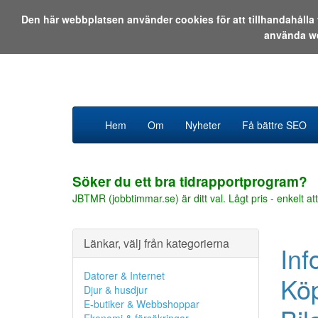
Den här webbplatsen använder cookies för att tillhandahåll
använda w
Hem
Om
Nyheter
Få bättre SEO
Söker du ett bra tidrapportprogram?
JBTMR (jobbtimmar.se) är ditt val. Lågt pris - enkelt att
Länkar, välj från kategorierna
Inf
Datorer & Internet
Köp
Djur & husdjur
E-butiker & Webbshoppar