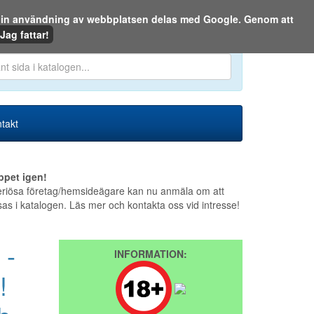
m din användning av webbplatsen delas med Google. Genom att
Den 6 augusti 2026
Jag fattar!
en eller på webben:
takt
ppet igen!
riösa företag/hemsideägare kan nu anmäla om att
sas i katalogen. Läs mer och kontakta oss vid intresse!
 -
INFORMATION:
!