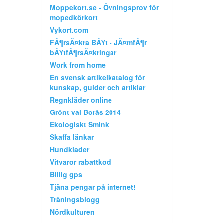
Moppekort.se - Övningsprov för
mopedkörkort
Vykort.com
FÃ¶rsÃ¤kra BÃ¥t - JÃ¤mfÃ¶r
bÃ¥tfÃ¶rsÃ¤kringar
Work from home
En svensk artikelkatalog för
kunskap, guider och artiklar
Regnkläder online
Grönt val Borås 2014
Ekologiskt Smink
Skaffa länkar
Hundklader
Vitvaror rabattkod
Billig gps
Tjäna pengar på internet!
Träningsblogg
Nördkulturen