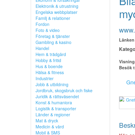
Bil
Ekonomi & försäkringar
Elektronik & utrustning
myc
Engelska webbplatser
Familj & relationer
Fordon
www.
Foto & video
Företag & tjänster
Länken 
Gambling & kasino
Handel
Kategor
Hem & trädgård
Hobby & fritid
Visning
Hus & boende
Besök t
Hälsa & fitness
Industrier
Gne
Jobb & utbildning
Jordbruk, skogsbruk och fiske
Juridik & rättsväsendet
Konst & humaniora
Logistik & transporter
Länder & regioner
Mat & dryck
Beskr
Medicin & vård
Mobil & SMS