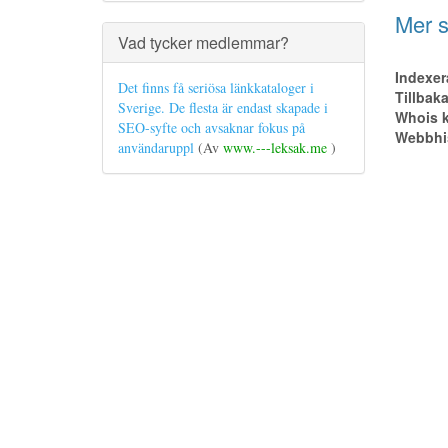
Mer s
Vad tycker medlemmar?
Indexer
Det finns få seriösa länkkataloger i
Tillbak
Sverige. De flesta är endast skapade i
Whois k
SEO-syfte och avsaknar fokus på
Webbhis
användaruppl
(Av
www.---leksak.me
)