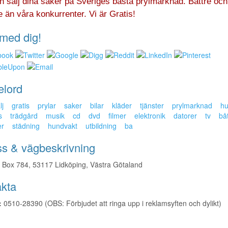
h sälj dina saker på Sveriges bästa prylmarknad. Bättre och
re än våra konkurrenter. Vi är Gratis!
med dig!
elord
lj
gratis
prylar
saker
bilar
kläder
tjänster
prylmarknad
hu
s
trädgård
musik
cd
dvd
filmer
elektronik
datorer
tv
bå
er
städning
hundvakt
utbildning
ba
s & vägbeskrivning
Box 784, 53117 Lidköping, Västra Götaland
kta
:
0510-28390 (OBS: Förbjudet att ringa upp i reklamsyften och dylikt)