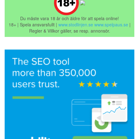
Du måste vara 18 år och äldre för att spela online!
18+ | Spela ansvarsfullt |
www.stodlinjen.se
www.spelpaus.se
|
Regler & Villkor gäller, se resp. annonsör.