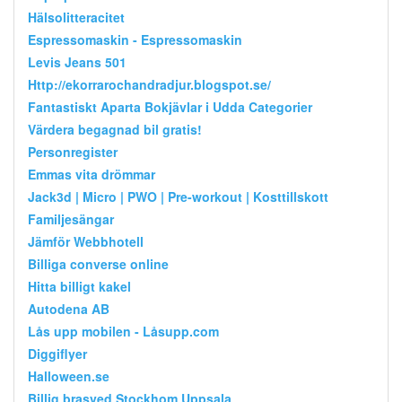
Hälsolitteracitet
Espressomaskin - Espressomaskin
Levis Jeans 501
Http://ekorrarochandradjur.blogspot.se/
Fantastiskt Aparta Bokjävlar i Udda Categorier
Värdera begagnad bil gratis!
Personregister
Emmas vita drömmar
Jack3d | Micro | PWO | Pre-workout | Kosttillskott
Familjesängar
Jämför Webbhotell
Billiga converse online
Hitta billigt kakel
Autodena AB
Lås upp mobilen - Låsupp.com
Diggiflyer
Halloween.se
Billig brasved Stockhom Uppsala