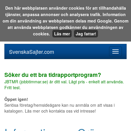
Den här webbplatsen använder cookies för att tillhandahålla
tjänster, anpassa annonser och analysera trafik. Information
Sök i katalogen eller på webben:
om din användning av webbplatsen delas med Google. Genom
att använda webbplatsen godkänner du användningen av
cookies.
Läs mer
Jag fattar!
SvenskaSajter.com
Mobilan
meny
för
svenska
Söker du ett bra tidrapportprogram?
JBTMR (jobbtimmar.se) är ditt val. Lågt pris - enkelt att använda.
Fritt test.
Öppet igen!
Seriösa företag/hemsideägare kan nu anmäla om att visas i
katalogen. Läs mer och kontakta oss vid intresse!