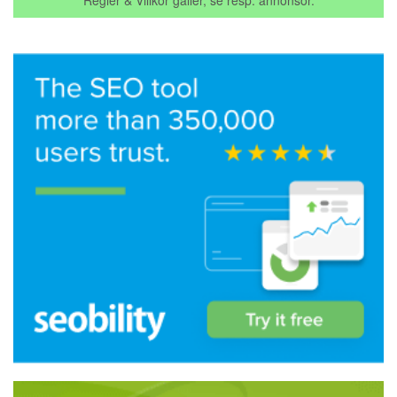
Regler & Villkor gäller, se resp. annonsör.