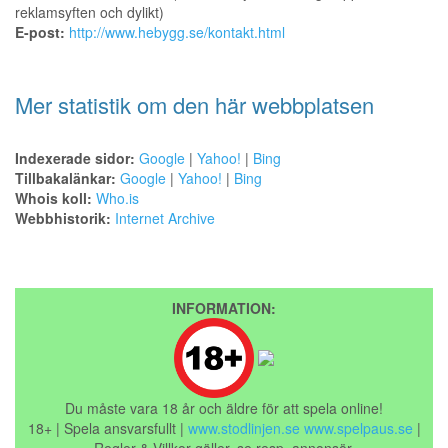
reklamsyften och dylikt)
E-post:
http://www.hebygg.se/kontakt.html
Mer statistik om den här webbplatsen
Indexerade sidor:
Google
|
Yahoo!
|
Bing
Tillbakalänkar:
Google
|
Yahoo!
|
Bing
Whois koll:
Who.is
Webbhistorik:
Internet Archive
INFORMATION:
Du måste vara 18 år och äldre för att spela online!
18+ | Spela ansvarsfullt |
www.stodlinjen.se
www.spelpaus.se
|