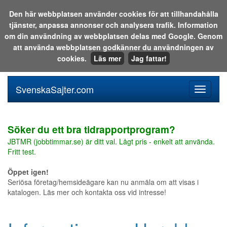
Den här webbplatsen använder cookies för att tillhandahålla
tjänster, anpassa annonser och analysera trafik. Information
Sök i katalogen eller på webben:
om din användning av webbplatsen delas med Google. Genom
att använda webbplatsen godkänner du användningen av
cookies.
Läs mer
Jag fattar!
SvenskaSajter.com
Mobilan
meny
för
svenska
Söker du ett bra tidrapportprogram?
JBTMR (jobbtimmar.se) är ditt val. Lågt pris - enkelt att använda.
Fritt test.
Öppet igen!
Seriösa företag/hemsideägare kan nu anmäla om att visas i
katalogen. Läs mer och kontakta oss vid intresse!