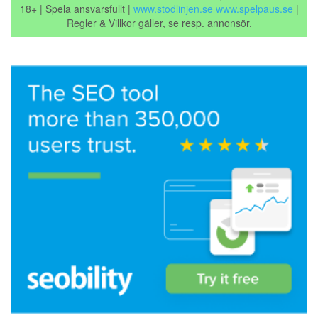
18+ | Spela ansvarsfullt |
www.stodlinjen.se
www.spelpaus.se
|
Regler & Villkor gäller, se resp. annonsör.