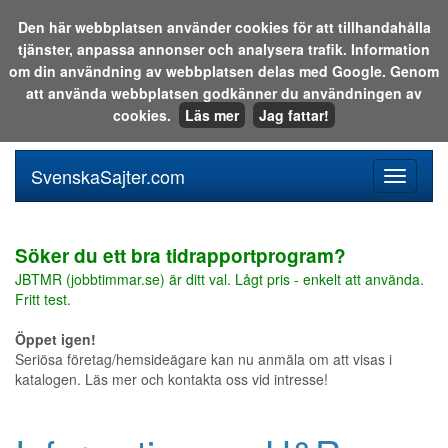
Den här webbplatsen använder cookies för att tillhandahålla
tjänster, anpassa annonser och analysera trafik. Information
Sök i katalogen eller på webben:
om din användning av webbplatsen delas med Google. Genom
att använda webbplatsen godkänner du användningen av
cookies.
Läs mer
Jag fattar!
SvenskaSajter.com
Mobilan
meny
för
svenska
Söker du ett bra tidrapportprogram?
JBTMR (jobbtimmar.se) är ditt val. Lågt pris - enkelt att använda.
Fritt test.
Öppet igen!
Seriösa företag/hemsideägare kan nu anmäla om att visas i
katalogen. Läs mer och kontakta oss vid intresse!