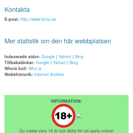
Kontakta
E-post:
http://www.forza.se
Mer statistik om den här webbplatsen
Indexerade sidor:
Google
|
Yahoo!
|
Bing
Tillbakalänkar:
Google
|
Yahoo!
|
Bing
Whois koll:
Who.is
Webbhistorik:
Internet Archive
INFORMATION:
Du måste vara 18 år och äldre för att spela online!