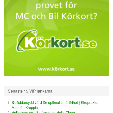
Senaste 15 VIP länkarna
Skräddarsydd vård för optimal smärtfrihet | Kiropraktor
Malmö | Kroppia
Helloclean.se - So fresh, so Hello Clean