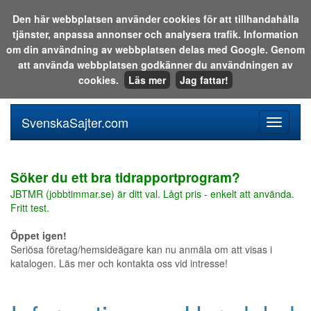
Den här webbplatsen använder cookies för att tillhandahålla
tjänster, anpassa annonser och analysera trafik. Information
Sök i katalogen eller på webben:
om din användning av webbplatsen delas med Google. Genom
att använda webbplatsen godkänner du användningen av
cookies.
Läs mer
Jag fattar!
SvenskaSajter.com
Mobilan
meny
för
svenska
Söker du ett bra tidrapportprogram?
JBTMR (jobbtimmar.se) är ditt val. Lågt pris - enkelt att använda.
Fritt test.
Öppet igen!
Seriösa företag/hemsideägare kan nu anmäla om att visas i
katalogen. Läs mer och kontakta oss vid intresse!