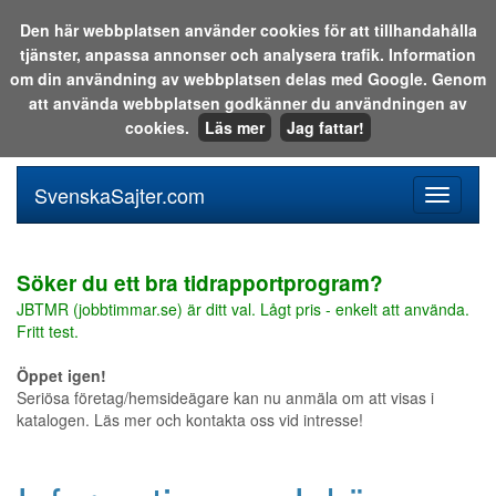
Den här webbplatsen använder cookies för att tillhandahålla
tjänster, anpassa annonser och analysera trafik. Information
Sök i katalogen eller på webben:
om din användning av webbplatsen delas med Google. Genom
att använda webbplatsen godkänner du användningen av
cookies.
Läs mer
Jag fattar!
SvenskaSajter.com
Mobilan
meny
för
svenska
Söker du ett bra tidrapportprogram?
JBTMR (jobbtimmar.se) är ditt val. Lågt pris - enkelt att använda.
Fritt test.
Öppet igen!
Seriösa företag/hemsideägare kan nu anmäla om att visas i
katalogen. Läs mer och kontakta oss vid intresse!