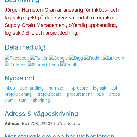
Jörgen Hornsten-Gran är ansvarig för inköps- och
logistikprojekt på den svenska portalen för inköp,
Supply Chain Management, offentlig upphandling,
logistik / 3PL och projektledning.
Dela med dig!
Nyckelord
inköp
upphandling
hornsten
i-procure
logistik
3pl
projektledning
projektledare
procurement
b2b
props
xlpm
scm
utbildning
Adress & vägbeskrivning
Adress:
Box 726, 22007 LUND, Skåne
Mer statistik om den här webbplatsen