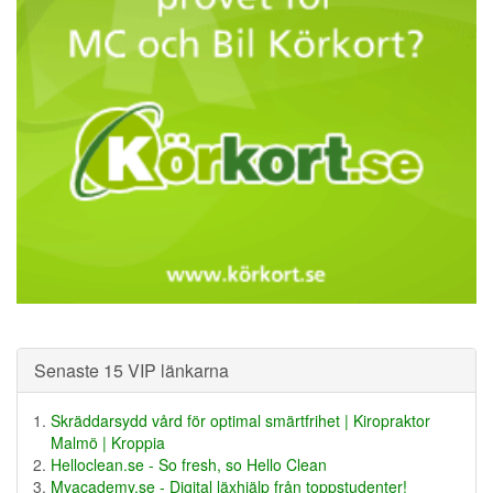
Senaste 15 VIP länkarna
Skräddarsydd vård för optimal smärtfrihet | Kiropraktor
Malmö | Kroppia
Helloclean.se - So fresh, so Hello Clean
Myacademy.se - Digital läxhjälp från toppstudenter!