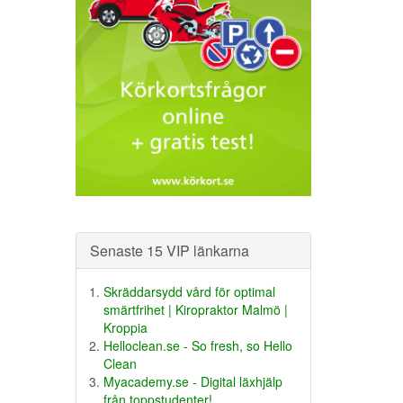
Senaste 15 VIP länkarna
Skräddarsydd vård för optimal
smärtfrihet | Kiropraktor Malmö |
Kroppia
Helloclean.se - So fresh, so Hello
Clean
Myacademy.se - Digital läxhjälp
från toppstudenter!