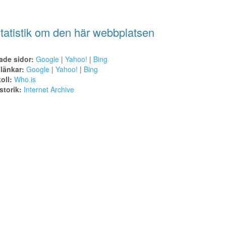
tatistik om den här webbplatsen
ade sidor:
Google
|
Yahoo!
|
Bing
alänkar:
Google
|
Yahoo!
|
Bing
oll:
Who.is
torik:
Internet Archive