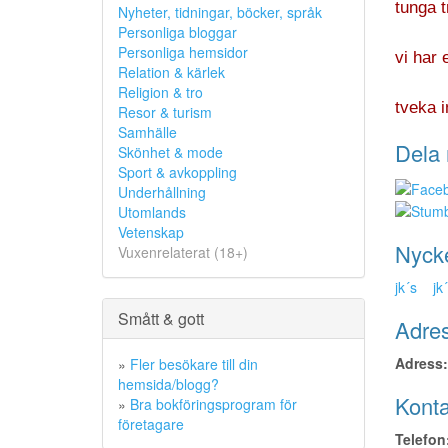
tunga t
Nyheter, tidningar, böcker, språk
Personliga bloggar
Personliga hemsidor
vi har 
Relation & kärlek
Religion & tro
tveka i
Resor & turism
Samhälle
Dela 
Skönhet & mode
Sport & avkoppling
Underhållning
Utomlands
Vetenskap
Nyck
Vuxenrelaterat (18+)
jk´s
jk
Smått & gott
Adres
Adress:
»
Fler besökare till din
hemsida/blogg?
Konta
»
Bra bokföringsprogram för
företagare
Telefon