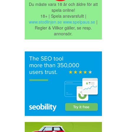
Du måste vara 18 år och äldre för att
spela online!
18+ | Spela ansvarsfullt |
www.stodlinjen.se
www.spelpaus.se
|
Regler & Villkor gäller, se resp.
annonsör.