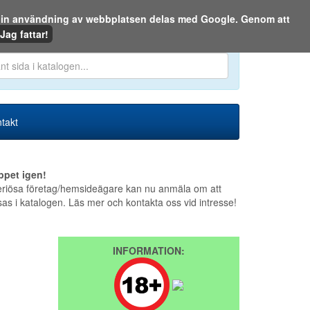
m din användning av webbplatsen delas med Google. Genom att
Den 7 augusti 2026
Jag fattar!
en eller på webben:
takt
ppet igen!
riösa företag/hemsideägare kan nu anmäla om att
sas i katalogen. Läs mer och kontakta oss vid intresse!
INFORMATION: