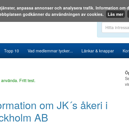
a tjänster, anpassa annonser och analysera trafik. Information o
ebbplatsen godkänner du användningen av cookies.
Läs mer
Sök i katalog
Topp 10
Vad medlemmar tycker...
Länkar & knappar
Kon
Ö
Se
 använda. Fritt test.
vi
ormation om JK´s åkeri i
ockholm AB