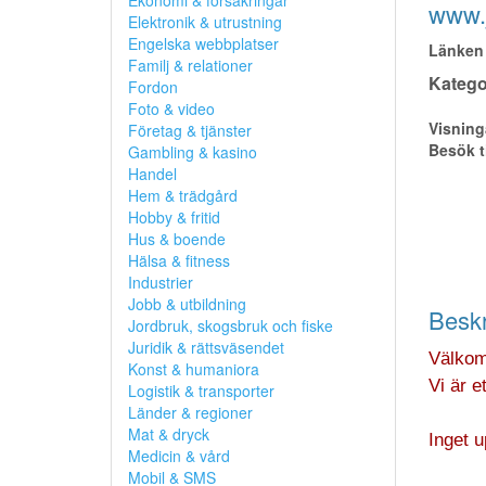
Ekonomi & försäkringar
www.j
Elektronik & utrustning
Engelska webbplatser
Länken 
Familj & relationer
Kategor
Fordon
Foto & video
Visning
Företag & tjänster
Besök t
Gambling & kasino
Handel
Hem & trädgård
Hobby & fritid
Hus & boende
Hälsa & fitness
Industrier
Jobb & utbildning
Beskr
Jordbruk, skogsbruk och fiske
Juridik & rättsväsendet
Välkomn
Konst & humaniora
Vi är e
Logistik & transporter
Länder & regioner
Mat & dryck
Inget u
Medicin & vård
Mobil & SMS