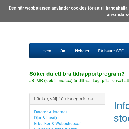
Den här webbplatsen använder cookies för att tillhandahåll
använda w
Hem
Om
Nyheter
Få bättre SEO
Söker du ett bra tidrapportprogram?
JBTMR (jobbtimmar.se) är ditt val. Lågt pris - enkelt att
Länkar, välj från kategorierna
Inf
Datorer & Internet
st
Djur & husdjur
E-butiker & Webbshoppar