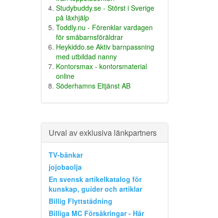
Studybuddy.se - Störst i Sverige
på läxhjälp
Toddly.nu - Förenklar vardagen
för småbarnsföräldrar
Heykiddo.se Aktiv barnpassning
med utbildad nanny
Kontorsmax - kontorsmaterial
online
Söderhamns Eltjänst AB
Urval av exklusiva länkpartners
TV-bänkar
jojobaolja
En svensk artikelkatalog för
kunskap, guider och artiklar
Billig Flyttstädning
Billiga MC Försäkringar - Här