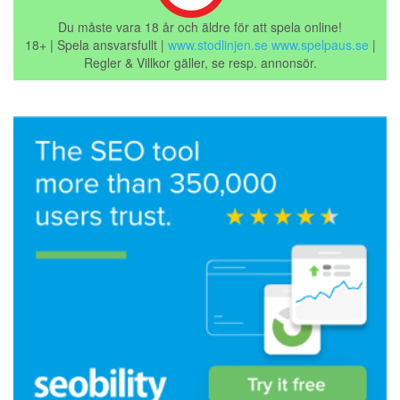
Du måste vara 18 år och äldre för att spela online!
18+ | Spela ansvarsfullt |
www.stodlinjen.se
www.spelpaus.se
|
Regler & Villkor gäller, se resp. annonsör.