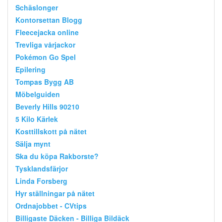
Schäslonger
Kontorsettan Blogg
Fleecejacka online
Trevliga vårjackor
Pokémon Go Spel
Epilering
Tompas Bygg AB
Möbelguiden
Beverly Hills 90210
5 Kilo Kärlek
Kosttillskott på nätet
Sälja mynt
Ska du köpa Rakborste?
Tysklandsfärjor
Linda Forsberg
Hyr ställningar på nätet
Ordnajobbet - CVtips
Billigaste Däcken - Billiga Bildäck