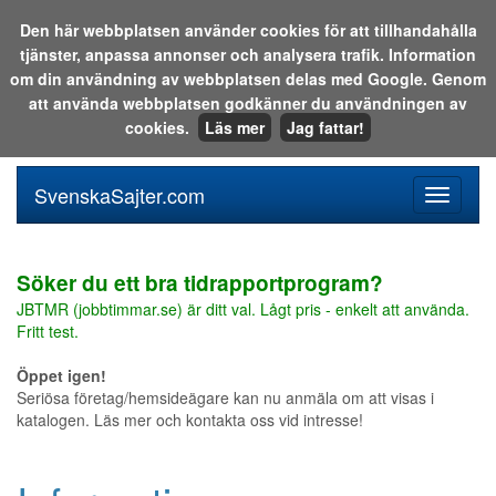
Den här webbplatsen använder cookies för att tillhandahålla
tjänster, anpassa annonser och analysera trafik. Information
Sök i katalogen eller på webben:
om din användning av webbplatsen delas med Google. Genom
att använda webbplatsen godkänner du användningen av
cookies.
Läs mer
Jag fattar!
SvenskaSajter.com
Mobilan
meny
för
svenska
Söker du ett bra tidrapportprogram?
JBTMR (jobbtimmar.se) är ditt val. Lågt pris - enkelt att använda.
Fritt test.
Öppet igen!
Seriösa företag/hemsideägare kan nu anmäla om att visas i
katalogen. Läs mer och kontakta oss vid intresse!