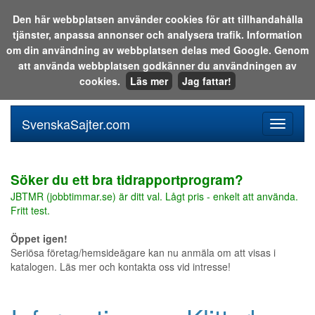
Den här webbplatsen använder cookies för att tillhandahålla
tjänster, anpassa annonser och analysera trafik. Information
Sök i katalogen eller på webben:
om din användning av webbplatsen delas med Google. Genom
att använda webbplatsen godkänner du användningen av
cookies.
Läs mer
Jag fattar!
SvenskaSajter.com
Mobilan
meny
för
svenska
Söker du ett bra tidrapportprogram?
JBTMR (jobbtimmar.se) är ditt val. Lågt pris - enkelt att använda.
Fritt test.
Öppet igen!
Seriösa företag/hemsideägare kan nu anmäla om att visas i
katalogen. Läs mer och kontakta oss vid intresse!