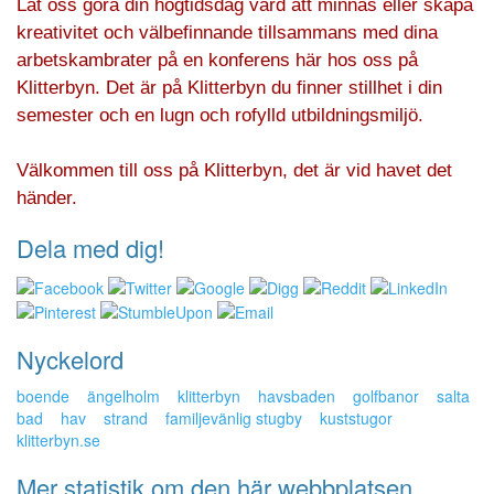
Låt oss göra din högtidsdag värd att minnas eller skapa
kreativitet och välbefinnande tillsammans med dina
arbetskambrater på en konferens här hos oss på
Klitterbyn. Det är på Klitterbyn du finner stillhet i din
semester och en lugn och rofylld utbildningsmiljö.
Välkommen till oss på Klitterbyn, det är vid havet det
händer.
Dela med dig!
Nyckelord
boende
ängelholm
klitterbyn
havsbaden
golfbanor
salta
bad
hav
strand
familjevänlig stugby
kuststugor
klitterbyn.se
Mer statistik om den här webbplatsen