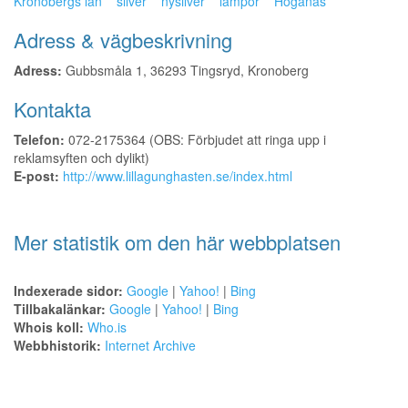
Kronobergs län
silver
nysilver
lampor
Höganäs
Adress & vägbeskrivning
Adress:
Gubbsmåla 1, 36293 Tingsryd, Kronoberg
Kontakta
Telefon:
072-2175364 (OBS: Förbjudet att ringa upp i
reklamsyften och dylikt)
E-post:
http://www.lillagunghasten.se/index.html
Mer statistik om den här webbplatsen
Indexerade sidor:
Google
|
Yahoo!
|
Bing
Tillbakalänkar:
Google
|
Yahoo!
|
Bing
Whois koll:
Who.is
Webbhistorik:
Internet Archive