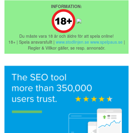
INFORMATION:
Du måste vara 18 år och äldre för att spela online!
18+ | Spela ansvarsfullt |
www.stodlinjen.se
www.spelpaus.se
|
Regler & Villkor gäller, se resp. annonsör.