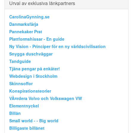
Urval av exklusiva länkpartners
CarolinaGynning.se
Danmarksfärja
Pannekaker Prat
Plattformshissar - En guide
Ny Vision - Principer för en ny världscivilisation
Snygga duschväggar
Tandguide
Tjäna pengar på enkäter!
Webdesign i Stockholm
Skinnsoffor
Konspirationsteorier
VÃ¤rdera Volvo och Volkswagen VW
Elementnyckel
Billån
Small world - - Big world
Billigaste billånet