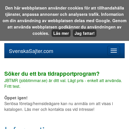
Den här webbplatsen använder cookies för att tillhandahålla
tjänster, anpassa annonser och analysera trafik. Information
Sök i katalogen eller på webben:
om din användning av webbplatsen delas med Google. Genom
att använda webbplatsen godkänner du användningen av
cookies.
Läs mer
Jag fattar!
SvenskaSajter.com
Mobilan
meny
för
svenska
Söker du ett bra tidrapportprogram?
JBTMR (jobbtimmar.se) är ditt val. Lågt pris - enkelt att använda.
Fritt test.
Öppet igen!
Seriösa företag/hemsideägare kan nu anmäla om att visas i
katalogen. Läs mer och kontakta oss vid intresse!