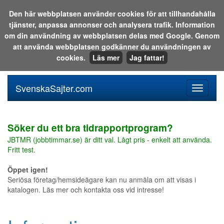
Den här webbplatsen använder cookies för att tillhandahålla
tjänster, anpassa annonser och analysera trafik. Information
Sök i katalogen eller på webben:
om din användning av webbplatsen delas med Google. Genom
att använda webbplatsen godkänner du användningen av
cookies.
Läs mer
Jag fattar!
SvenskaSajter.com
Mobilan
meny
för
svenska
Söker du ett bra tidrapportprogram?
JBTMR (jobbtimmar.se) är ditt val. Lågt pris - enkelt att använda.
Fritt test.
Öppet igen!
Seriösa företag/hemsideägare kan nu anmäla om att visas i
katalogen. Läs mer och kontakta oss vid intresse!