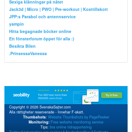
Sexiga klänningar på nätet
Jack3d | Micro | PWO | Pre-workout | Kosttillskott
JPP:s Parabol och antennservice
yampin
Hitta begagnade böcker online
Ett fönsterforum öppet för alla :)
Besikta Bilen
.PrinsessaVanessa
Copyright © 2026 SvenskaSajter.com
Alla rättigheter reserverade - Innehar F-skatt.
Thumbshots
:
Website Thumbshots by PagePeeker
Monitoring:
Free website monitoring service
Tips:
bra online tidrapportering
Twitter
|
Information om cookies
|
Användarvillkor
|
Sajtkarta