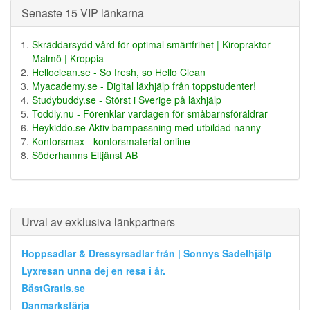
Senaste 15 VIP länkarna
Skräddarsydd vård för optimal smärtfrihet | Kiropraktor
Malmö | Kroppia
Helloclean.se - So fresh, so Hello Clean
Myacademy.se - Digital läxhjälp från toppstudenter!
Studybuddy.se - Störst i Sverige på läxhjälp
Toddly.nu - Förenklar vardagen för småbarnsföräldrar
Heykiddo.se Aktiv barnpassning med utbildad nanny
Kontorsmax - kontorsmaterial online
Söderhamns Eltjänst AB
Urval av exklusiva länkpartners
Hoppsadlar & Dressyrsadlar från | Sonnys Sadelhjälp
Lyxresan unna dej en resa i år.
BästGratis.se
Danmarksfärja