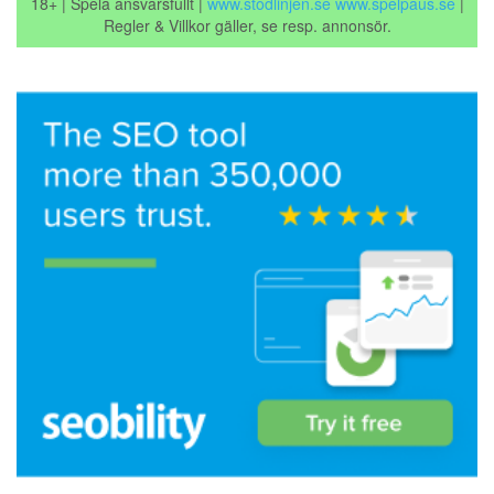
18+ | Spela ansvarsfullt |
www.stodlinjen.se
www.spelpaus.se
|
Regler & Villkor gäller, se resp. annonsör.