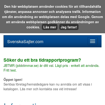
Den här webbplatsen använder cookies för att tillhandahålla
tjänster, anpassa annonser och analysera trafik. Information
Sök i katalogen eller på webben:
om din användning av webbplatsen delas med Google. Genom
att använda webbplatsen godkänner du användningen av
cookies.
Läs mer
Jag fattar!
SvenskaSajter.com
Mobilan
meny
för
svenska
Söker du ett bra tidrapportprogram?
JBTMR (jobbtimmar.se) är ditt val. Lågt pris - enkelt att använda.
Fritt test.
Öppet igen!
Seriösa företag/hemsideägare kan nu anmäla om att visas i
katalogen. Läs mer och kontakta oss vid intresse!