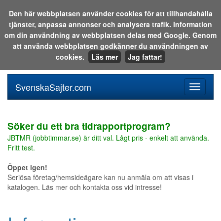
Den här webbplatsen använder cookies för att tillhandahålla
tjänster, anpassa annonser och analysera trafik. Information
Sök i katalogen eller på webben:
om din användning av webbplatsen delas med Google. Genom
att använda webbplatsen godkänner du användningen av
cookies.
Läs mer
Jag fattar!
SvenskaSajter.com
Mobilan
meny
för
svenska
Söker du ett bra tidrapportprogram?
JBTMR (jobbtimmar.se) är ditt val. Lågt pris - enkelt att använda.
Fritt test.
Öppet igen!
Seriösa företag/hemsideägare kan nu anmäla om att visas i
katalogen. Läs mer och kontakta oss vid intresse!