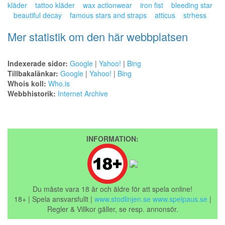
kläder
tattoo kläder
wax actionwear
iron fist
bleeding star
beautiful decay
famous stars and straps
atticus
strhess
Mer statistik om den här webbplatsen
Indexerade sidor:
Google
|
Yahoo!
|
Bing
Tillbakalänkar:
Google
|
Yahoo!
|
Bing
Whois koll:
Who.is
Webbhistorik:
Internet Archive
INFORMATION:
Du måste vara 18 år och äldre för att spela online!
18+ | Spela ansvarsfullt |
www.stodlinjen.se
www.spelpaus.se
|
Regler & Villkor gäller, se resp. annonsör.