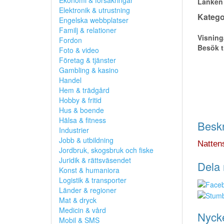
Ekonomi & försäkringar
Länken 
Elektronik & utrustning
Kategor
Engelska webbplatser
Familj & relationer
Visning
Fordon
Besök t
Foto & video
Företag & tjänster
Gambling & kasino
Handel
Hem & trädgård
Hobby & fritid
Hus & boende
Hälsa & fitness
Beskr
Industrier
Jobb & utbildning
Nattens
Jordbruk, skogsbruk och fiske
Juridik & rättsväsendet
Dela 
Konst & humaniora
Logistik & transporter
Länder & regioner
Mat & dryck
Medicin & vård
Nyck
Mobil & SMS