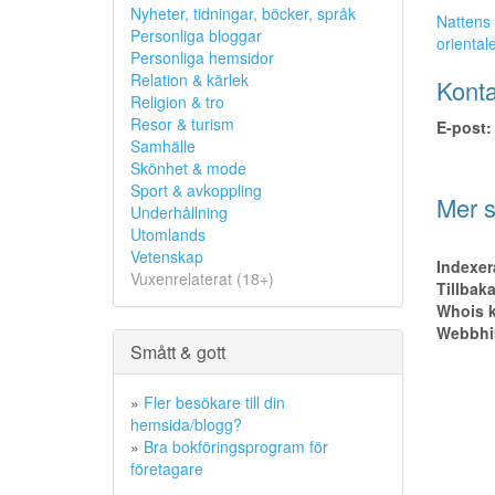
Nyheter, tidningar, böcker, språk
Nattens 
Personliga bloggar
oriental
Personliga hemsidor
Relation & kärlek
Konta
Religion & tro
Resor & turism
E-post:
Samhälle
Skönhet & mode
Sport & avkoppling
Mer s
Underhållning
Utomlands
Vetenskap
Indexer
Vuxenrelaterat (18+)
Tillbak
Whois k
Webbhis
Smått & gott
»
Fler besökare till din
hemsida/blogg?
»
Bra bokföringsprogram för
företagare