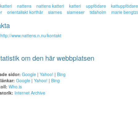
katteri
nattens
nattens katteri
katteri
uppfödare
kattuppfödare
er
orientaliskt korthår
siames
siameser
tidaholm
marie bengtz
kta
http://www.nattens.n.nu/kontakt
tatistik om den här webbplatsen
ade sidor:
Google
|
Yahoo!
|
Bing
alänkar:
Google
|
Yahoo!
|
Bing
oll:
Who.is
torik:
Internet Archive