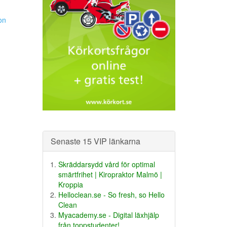
on
Senaste 15 VIP länkarna
Skräddarsydd vård för optimal
smärtfrihet | Kiropraktor Malmö |
Kroppia
Helloclean.se - So fresh, so Hello
Clean
Myacademy.se - Digital läxhjälp
från toppstudenter!