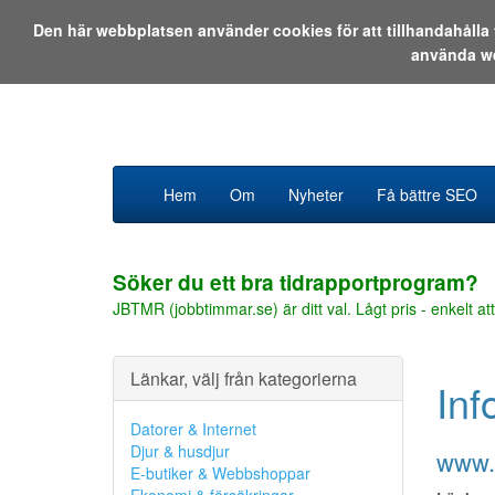
Den här webbplatsen använder cookies för att tillhandahåll
använda w
Hem
Om
Nyheter
Få bättre SEO
Söker du ett bra tidrapportprogram?
JBTMR (jobbtimmar.se) är ditt val. Lågt pris - enkelt att
Länkar, välj från kategorierna
Inf
Datorer & Internet
Djur & husdjur
www.
E-butiker & Webbshoppar