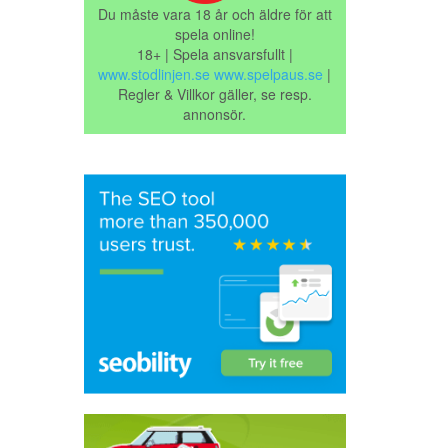
Du måste vara 18 år och äldre för att
spela online!
18+ | Spela ansvarsfullt |
www.stodlinjen.se
www.spelpaus.se
|
Regler & Villkor gäller, se resp.
annonsör.