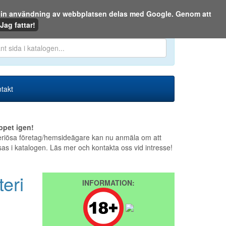
m din användning av webbplatsen delas med Google. Genom att
Den 7 augusti 2026
Jag fattar!
en eller på webben:
takt
ppet igen!
riösa företag/hemsideägare kan nu anmäla om att
sas i katalogen. Läs mer och kontakta oss vid intresse!
eri
INFORMATION: