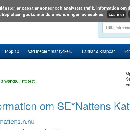
a tjänster, anpassa annonser och analysera trafik. Information o
ebbplatsen godkänner du användningen av cookies.
Läs mer
Sök i katalog
Topp 10
Vad medlemmar tycker...
Länkar & knappar
Kon
Ö
Se
 använda. Fritt test.
vi
ormation om SE*Nattens Katt
nattens.n.nu