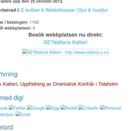
lades upp den 25 oktober 2012.
iserad i:
E-butiker & Webbshoppar
/
Djur & husdjur
ar i katalogen:
1192
ill webbplatsen:
0
Besök webbplatsen nu direkt:
SE*Nattens Katteri
ivning
 Katteri, Uppfödning av Orientalisk Korthår i Tidaholm
med dig!
elord