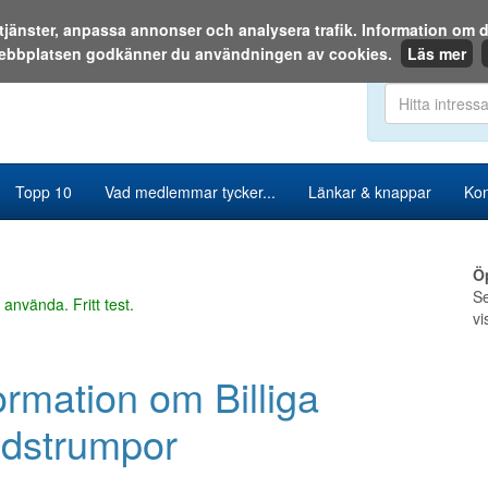
a tjänster, anpassa annonser och analysera trafik. Information o
ebbplatsen godkänner du användningen av cookies.
Läs mer
Sök i katalog
Topp 10
Vad medlemmar tycker...
Länkar & knappar
Kon
Ö
Se
 använda. Fritt test.
vi
ormation om Billiga
ödstrumpor