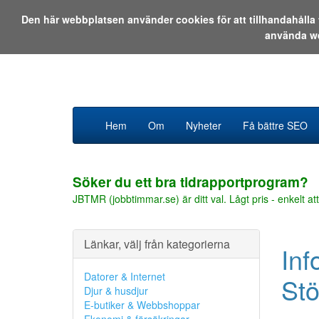
Den här webbplatsen använder cookies för att tillhandahåll
använda w
Hem
Om
Nyheter
Få bättre SEO
Söker du ett bra tidrapportprogram?
JBTMR (jobbtimmar.se) är ditt val. Lågt pris - enkelt att
Länkar, välj från kategorierna
Inf
Datorer & Internet
St
Djur & husdjur
E-butiker & Webbshoppar