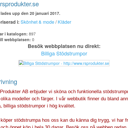
sprodukter.se
lades upp den 20 januari 2017.
iserad i:
Skönhet & mode
/
Kläder
ar i katalogen:
897
ill webbplatsen:
0
Besök webbplatsen nu direkt:
Billiga Stödstrumpor
ivning
Produkter AB erbjuder vi sköna och funktionella stödstrumpo
lika modeller och färger. I vår webbutik finner du bland ann
, billiga stödstrumpor i hög kvalitet.
köper stödstrumpa hos oss kan du känna dig trygg, vi har fr
r och öppet köp i hela 30 dagar. Besök oss på webben redan 