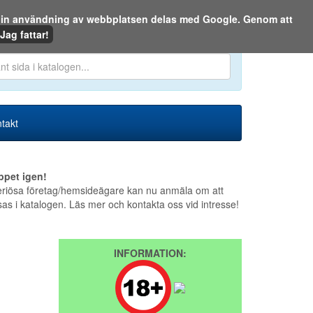
m din användning av webbplatsen delas med Google. Genom att
Den 8 augusti 2026
Jag fattar!
en eller på webben:
takt
ppet igen!
riösa företag/hemsideägare kan nu anmäla om att
sas i katalogen. Läs mer och kontakta oss vid intresse!
INFORMATION: