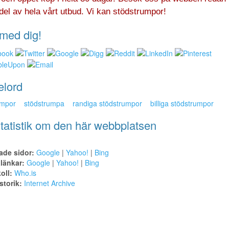
del av hela vårt utbud. Vi kan stödstrumpor!
med dig!
elord
umpor
stödstrumpa
randiga stödstrumpor
billiga stödstrumpor
tatistik om den här webbplatsen
ade sidor:
Google
|
Yahoo!
|
Bing
alänkar:
Google
|
Yahoo!
|
Bing
oll:
Who.is
torik:
Internet Archive