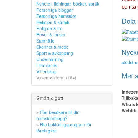
Nyheter, tidningar, böcker, språk
och ta 
Personliga bloggar
Personliga hemsidor
Dela 
Relation & kärlek
Religion & tro
Resor & turism
Samhälle
Skönhet & mode
Nyck
Sport & avkoppling
Underhållning
stödstr
Utomlands
Vetenskap
Mer s
Vuxenrelaterat (18+)
Indexer
Smått & gott
Tillbak
Whois k
Webbhis
»
Fler besökare till din
hemsida/blogg?
»
Bra bokföringsprogram för
företagare