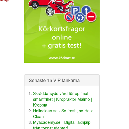
Senaste 15 VIP länkarna
Skräddarsydd vård för optimal
smärtfrihet | Kiropraktor Malmö |
Kroppia
Helloclean.se - So fresh, so Hello
Clean
Myacademy.se - Digital läxhjälp
från toppstudenter!