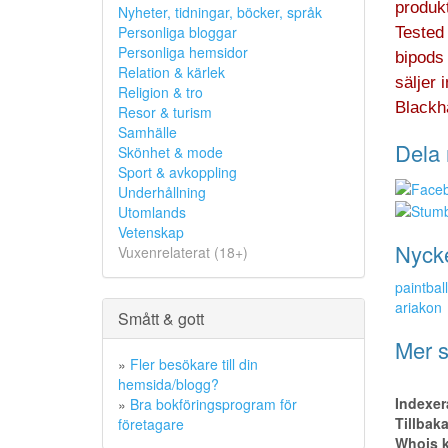
produk
Nyheter, tidningar, böcker, språk
Personliga bloggar
Tested
Personliga hemsidor
bipods
Relation & kärlek
säljer 
Religion & tro
Blackh
Resor & turism
Samhälle
Dela 
Skönhet & mode
Sport & avkoppling
Underhållning
Utomlands
Vetenskap
Nyck
Vuxenrelaterat (18+)
paintball
ariakon
Smått & gott
Mer s
»
Fler besökare till din
hemsida/blogg?
Indexer
»
Bra bokföringsprogram för
Tillbak
företagare
Whois k