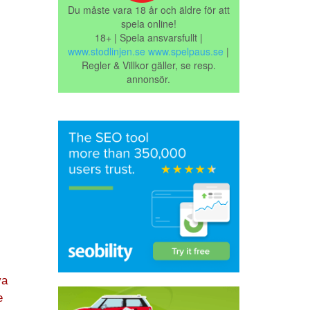
Du måste vara 18 år och äldre för att
spela online!
18+ | Spela ansvarsfullt |
www.stodlinjen.se
www.spelpaus.se
|
Regler & Villkor gäller, se resp.
annonsör.
va
e