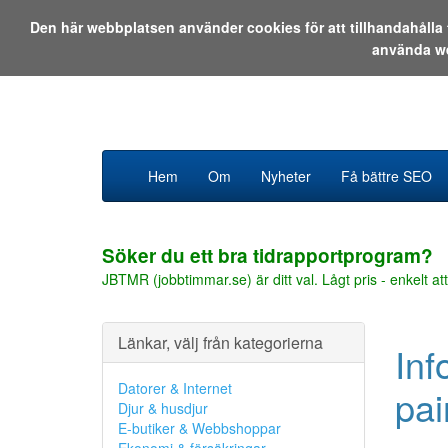
Den här webbplatsen använder cookies för att tillhandahåll
använda w
Hem
Om
Nyheter
Få bättre SEO
Söker du ett bra tidrapportprogram?
JBTMR (jobbtimmar.se) är ditt val. Lågt pris - enkelt att
Länkar, välj från kategorierna
Inf
Datorer & Internet
pai
Djur & husdjur
E-butiker & Webbshoppar