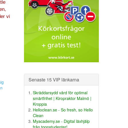
tle
en,
er vi
Senaste 15 VIP länkarna
sig
en
Skräddarsydd vård för optimal
smärtfrihet | Kiropraktor Malmö |
Kroppia
Helloclean.se - So fresh, so Hello
Clean
Myacademy.se - Digital läxhjälp
från toppstudenter!