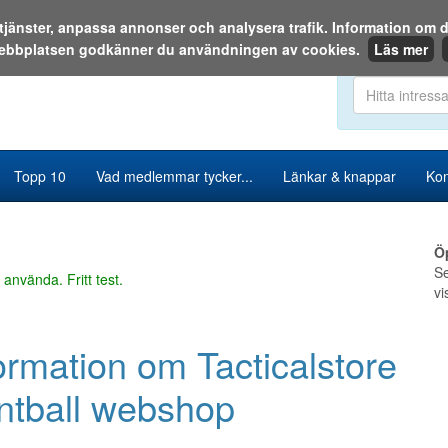
a tjänster, anpassa annonser och analysera trafik. Information o
ebbplatsen godkänner du användningen av cookies.
Läs mer
Sök i katalog
Topp 10
Vad medlemmar tycker...
Länkar & knappar
Kon
Ö
Se
 använda. Fritt test.
vi
ormation om Tacticalstore
ntball webshop