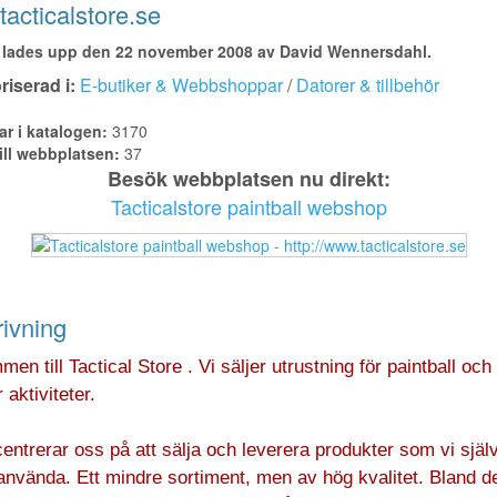
acticalstore.se
lades upp den 22 november 2008 av David Wennersdahl.
iserad i:
E-butiker & Webbshoppar
/
Datorer & tillbehör
ar i katalogen:
3170
ill webbplatsen:
37
Besök webbplatsen nu direkt:
Tacticalstore paintball webshop
ivning
en till Tactical Store . Vi säljer utrustning för paintball och
 aktiviteter.
entrerar oss på att sälja och leverera produkter som vi själ
använda. Ett mindre sortiment, men av hög kvalitet. Bland d