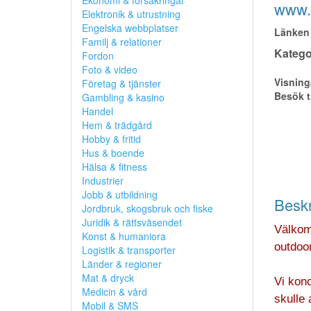
Ekonomi & försäkringar
www.t
Elektronik & utrustning
Engelska webbplatser
Länken 
Familj & relationer
Kategor
Fordon
Foto & video
Visning
Företag & tjänster
Besök t
Gambling & kasino
Handel
Hem & trädgård
Hobby & fritid
Hus & boende
Hälsa & fitness
Industrier
Jobb & utbildning
Beskr
Jordbruk, skogsbruk och fiske
Juridik & rättsväsendet
Välkomm
Konst & humaniora
outdoor
Logistik & transporter
Länder & regioner
Mat & dryck
Vi konc
Medicin & vård
skulle 
Mobil & SMS