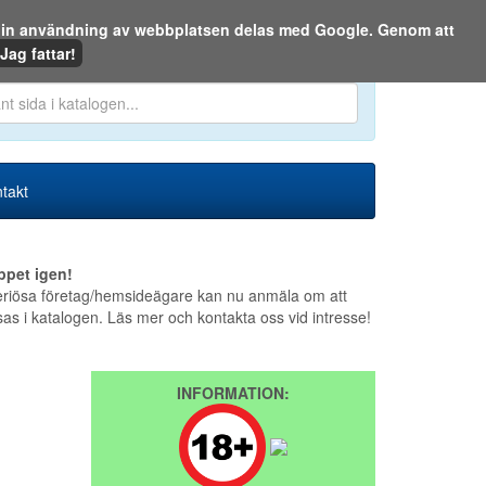
m din användning av webbplatsen delas med Google. Genom att
Den 8 augusti 2026
Jag fattar!
en eller på webben:
takt
ppet igen!
riösa företag/hemsideägare kan nu anmäla om att
sas i katalogen. Läs mer och kontakta oss vid intresse!
INFORMATION: