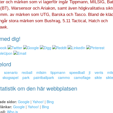
ter och märken som vi lagerför ingår Tippmann, MILSIG, Bat
 (BT), Warsensor och Ariakon, samt även högkvalitativa sikt
 mm. av märken som UTG, Barska och Tasco. Bland de kläd
ingår stora märken som Bushrag, 5.11 Tactical, Hatch och
awk.
med dig!
elord
scenario
recball
milsim
tippmann
speedball
jt
vents
mil
skogsspel
park
paintballpark
cammo
camoflage
sikte
sikt
tatistik om den här webbplatsen
ade sidor:
Google
|
Yahoo!
|
Bing
alänkar:
Google
|
Yahoo!
|
Bing
oll:
Who.is