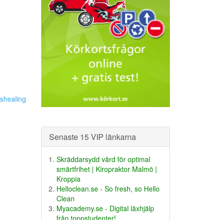
shealing
Senaste 15 VIP länkarna
Skräddarsydd vård för optimal
smärtfrihet | Kiropraktor Malmö |
Kroppia
Helloclean.se - So fresh, so Hello
Clean
Myacademy.se - Digital läxhjälp
från toppstudenter!