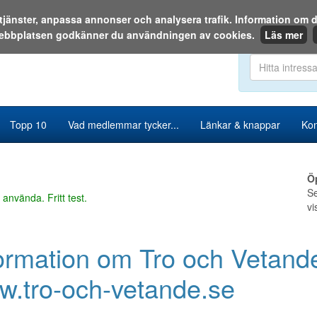
a tjänster, anpassa annonser och analysera trafik. Information o
ebbplatsen godkänner du användningen av cookies.
Läs mer
Sök i katalog
Topp 10
Vad medlemmar tycker...
Länkar & knappar
Kon
Ö
Se
 använda. Fritt test.
vi
ormation om Tro och Vetande
.tro-och-vetande.se