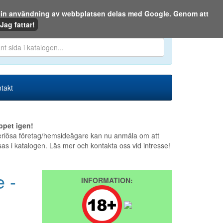
m din användning av webbplatsen delas med Google. Genom att
Den 9 augusti 2026
Jag fattar!
en eller på webben:
takt
ppet igen!
riösa företag/hemsideägare kan nu anmäla om att
sas i katalogen. Läs mer och kontakta oss vid intresse!
 -
INFORMATION: