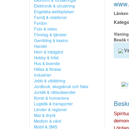
Ekonomi & försäkringar
www.t
Elektronik & utrustning
Engelska webbplatser
Länken 
Familj & relationer
Kategor
Fordon
Foto & video
Visning
Företag & tjänster
Besök t
Gambling & kasino
Handel
Ve
Hem & trädgård
Hobby & fritid
Hus & boende
Hälsa & fitness
Industrier
Jobb & utbildning
Jordbruk, skogsbruk och fiske
Juridik & rättsväsendet
Konst & humaniora
Beskr
Logistik & transporter
Länder & regioner
Spiritu
Mat & dryck
Medicin & vård
demons
Mobil & SMS
Lördaga