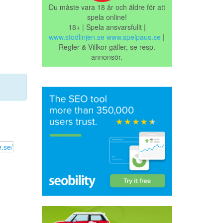
Du måste vara 18 år och äldre för att
spela online!
18+ | Spela ansvarsfullt |
www.stodlinjen.se
www.spelpaus.se
|
Regler & Villkor gäller, se resp.
annonsör.