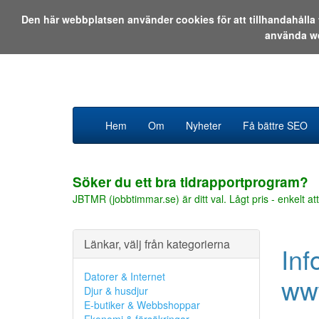
Den här webbplatsen använder cookies för att tillhandahåll
använda w
Hem
Om
Nyheter
Få bättre SEO
Söker du ett bra tidrapportprogram?
JBTMR (jobbtimmar.se) är ditt val. Lågt pris - enkelt att
Länkar, välj från kategorierna
Inf
Datorer & Internet
www
Djur & husdjur
E-butiker & Webbshoppar