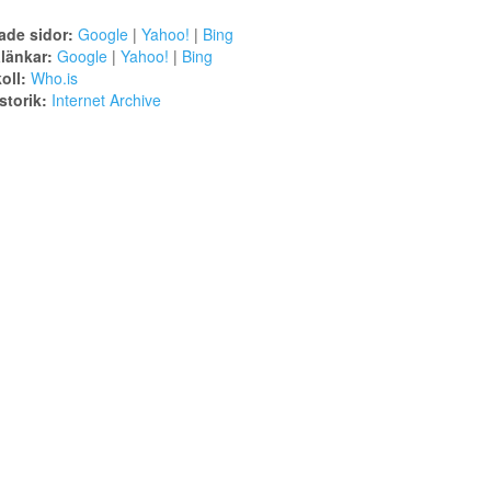
ade sidor:
Google
|
Yahoo!
|
Bing
alänkar:
Google
|
Yahoo!
|
Bing
oll:
Who.is
torik:
Internet Archive