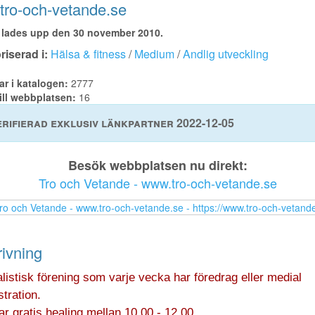
ro-och-vetande.se
lades upp den 30 november 2010.
iserad i:
Hälsa & fitness
/
Medium
/
Andlig utveckling
ar i katalogen:
2777
ill webbplatsen:
16
rifierad exklusiv länkpartner 2022-12-05
Besök webbplatsen nu direkt:
Tro och Vetande - www.tro-och-vetande.se
ivning
alistisk förening som varje vecka har föredrag eller medial
tration.
r gratis healing mellan 10.00 - 12.00