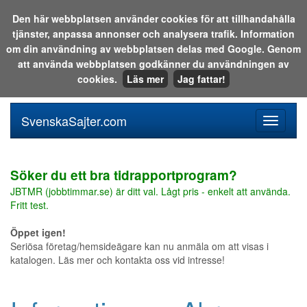
Den här webbplatsen använder cookies för att tillhandahålla
tjänster, anpassa annonser och analysera trafik. Information
Sök i katalogen eller på webben:
om din användning av webbplatsen delas med Google. Genom
att använda webbplatsen godkänner du användningen av
cookies.
Läs mer
Jag fattar!
SvenskaSajter.com
Mobilan
meny
för
svenska
Söker du ett bra tidrapportprogram?
JBTMR (jobbtimmar.se) är ditt val. Lågt pris - enkelt att använda.
Fritt test.
Öppet igen!
Seriösa företag/hemsideägare kan nu anmäla om att visas i
katalogen. Läs mer och kontakta oss vid intresse!