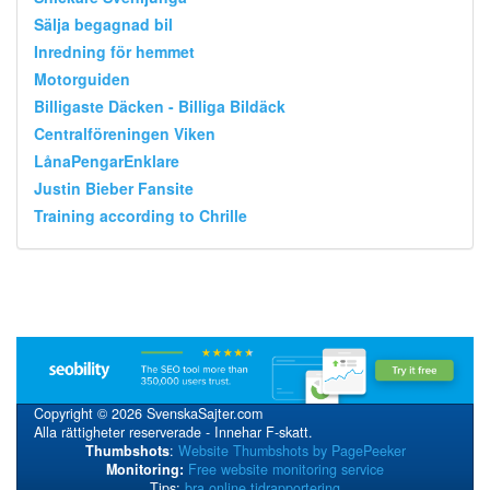
Sälja begagnad bil
Inredning för hemmet
Motorguiden
Billigaste Däcken - Billiga Bildäck
Centralföreningen Viken
LånaPengarEnklare
Justin Bieber Fansite
Training according to Chrille
Copyright © 2026 SvenskaSajter.com
Alla rättigheter reserverade - Innehar F-skatt.
Thumbshots
:
Website Thumbshots by PagePeeker
Monitoring:
Free website monitoring service
Tips:
bra online tidrapportering