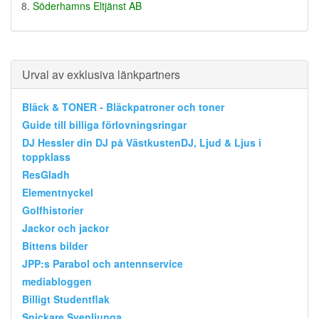
Söderhamns Eltjänst AB
Urval av exklusiva länkpartners
Bläck & TONER - Bläckpatroner och toner
Guide till billiga förlovningsringar
DJ Hessler din DJ på VästkustenDJ, Ljud & Ljus i
toppklass
ResGladh
Elementnyckel
Golfhistorier
Jackor och jackor
Bittens bilder
JPP:s Parabol och antennservice
mediabloggen
Billigt Studentflak
Snickare Svenljunga