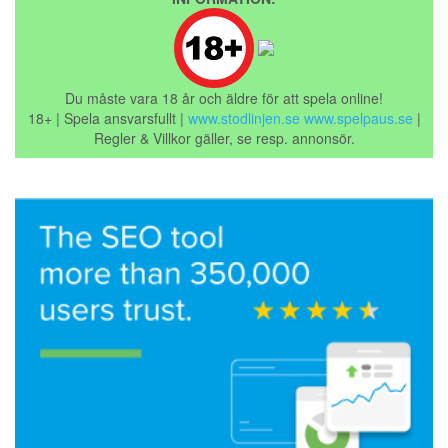
Du måste vara 18 år och äldre för att spela online!
18+ | Spela ansvarsfullt |
www.stodlinjen.se
www.spelpaus.se
|
Regler & Villkor gäller, se resp. annonsör.