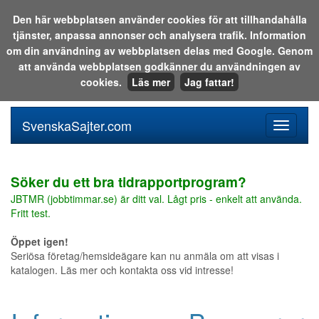
Den här webbplatsen använder cookies för att tillhandahålla
tjänster, anpassa annonser och analysera trafik. Information
Sök i katalogen eller på webben:
om din användning av webbplatsen delas med Google. Genom
att använda webbplatsen godkänner du användningen av
cookies.
Läs mer
Jag fattar!
SvenskaSajter.com
Mobilan
meny
för
svenska
Söker du ett bra tidrapportprogram?
JBTMR (jobbtimmar.se) är ditt val. Lågt pris - enkelt att använda.
Fritt test.
Öppet igen!
Seriösa företag/hemsideägare kan nu anmäla om att visas i
katalogen. Läs mer och kontakta oss vid intresse!