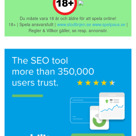
Du måste vara 18 år och äldre för att spela online!
18+ | Spela ansvarsfullt |
www.stodlinjen.se
www.spelpaus.se
|
Regler & Villkor gäller, se resp. annonsör.