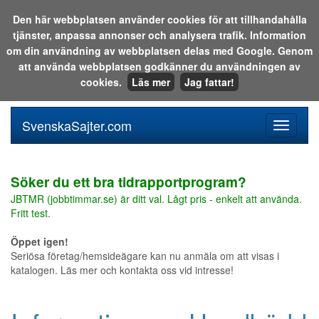
Den här webbplatsen använder cookies för att tillhandahålla
tjänster, anpassa annonser och analysera trafik. Information
Sök i katalogen eller på webben:
om din användning av webbplatsen delas med Google. Genom
att använda webbplatsen godkänner du användningen av
cookies.
Läs mer
Jag fattar!
SvenskaSajter.com
Mobilan
meny
för
svenska
Söker du ett bra tidrapportprogram?
JBTMR (jobbtimmar.se) är ditt val. Lågt pris - enkelt att använda.
Fritt test.
Öppet igen!
Seriösa företag/hemsideägare kan nu anmäla om att visas i
katalogen. Läs mer och kontakta oss vid intresse!