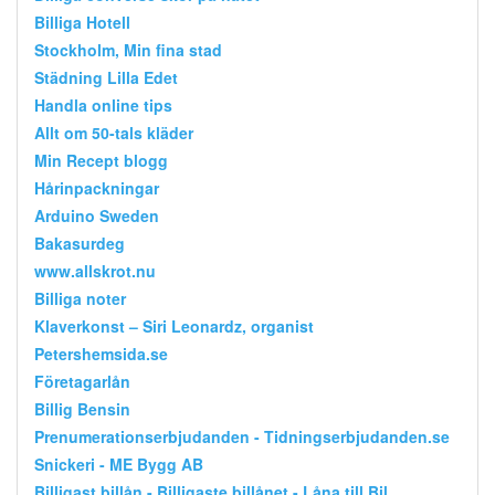
Billiga Hotell
Stockholm, Min fina stad
Städning Lilla Edet
Handla online tips
Allt om 50-tals kläder
Min Recept blogg
Hårinpackningar
Arduino Sweden
Bakasurdeg
www.allskrot.nu
Billiga noter
Klaverkonst – Siri Leonardz, organist
Petershemsida.se
Företagarlån
Billig Bensin
Prenumerationserbjudanden - Tidningserbjudanden.se
Snickeri - ME Bygg AB
Billigast billån - Billigaste billånet - Låna till Bil