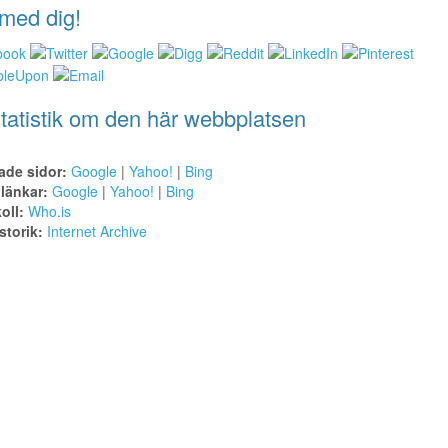
med dig!
tatistik om den här webbplatsen
ade sidor:
Google
|
Yahoo!
|
Bing
alänkar:
Google
|
Yahoo!
|
Bing
oll:
Who.is
torik:
Internet Archive