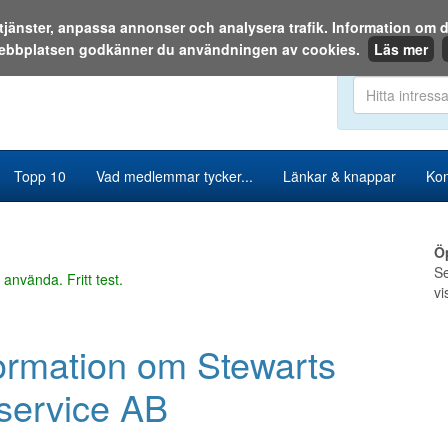
a tjänster, anpassa annonser och analysera trafik. Information o
ebbplatsen godkänner du användningen av cookies.
Läs mer
Sök i katalog
Topp 10
Vad medlemmar tycker...
Länkar & knappar
Kon
Ö
Se
 använda. Fritt test.
vi
ormation om Stewarts
service AB