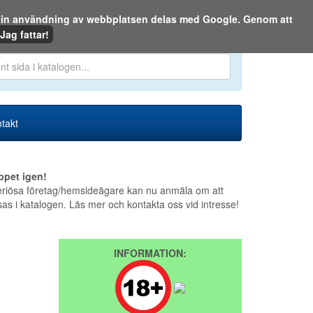
m din användning av webbplatsen delas med Google. Genom att
Den 8 augusti 2026
Jag fattar!
en eller på webben:
takt
ppet igen!
riösa företag/hemsideägare kan nu anmäla om att
sas i katalogen. Läs mer och kontakta oss vid intresse!
INFORMATION: