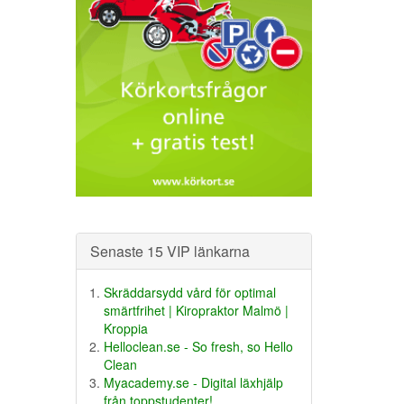
Senaste 15 VIP länkarna
Skräddarsydd vård för optimal
smärtfrihet | Kiropraktor Malmö |
Kroppia
Helloclean.se - So fresh, so Hello
Clean
Myacademy.se - Digital läxhjälp
från toppstudenter!