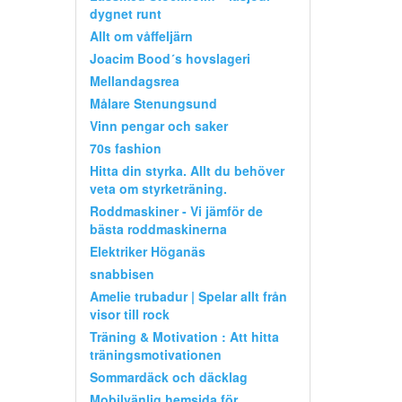
dygnet runt
Allt om våffeljärn
Joacim Bood´s hovslageri
Mellandagsrea
Målare Stenungsund
Vinn pengar och saker
70s fashion
Hitta din styrka. Allt du behöver
veta om styrketräning.
Roddmaskiner - Vi jämför de
bästa roddmaskinerna
Elektriker Höganäs
snabbisen
Amelie trubadur | Spelar allt från
visor till rock
Träning & Motivation : Att hitta
träningsmotivationen
Sommardäck och däcklag
Mobilvänlig hemsida för