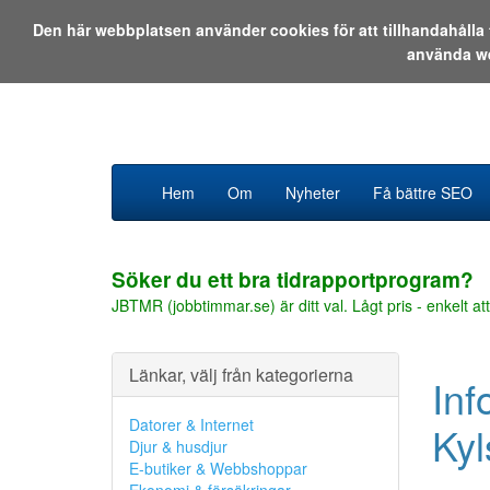
Den här webbplatsen använder cookies för att tillhandahåll
använda w
Hem
Om
Nyheter
Få bättre SEO
Söker du ett bra tidrapportprogram?
JBTMR (jobbtimmar.se) är ditt val. Lågt pris - enkelt att
Länkar, välj från kategorierna
Inf
Datorer & Internet
Kyl
Djur & husdjur
E-butiker & Webbshoppar