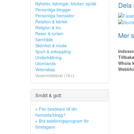
Dela 
Nyheter, tidningar, böcker, språk
Personliga bloggar
Personliga hemsidor
Relation & kärlek
Religion & tro
Mer s
Resor & turism
Samhälle
Skönhet & mode
Indexer
Sport & avkoppling
Tillbak
Underhållning
Whois k
Utomlands
Webbhis
Vetenskap
Vuxenrelaterat (18+)
Smått & gott
»
Fler besökare till din
hemsida/blogg?
»
Bra bokföringsprogram för
företagare