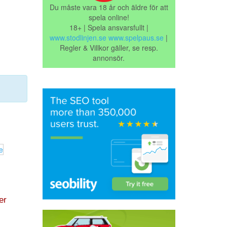
Du måste vara 18 år och äldre för att
spela online!
18+ | Spela ansvarsfullt |
www.stodlinjen.se
www.spelpaus.se
|
Regler & Villkor gäller, se resp.
annonsör.
er