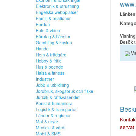
Ekonomi & försäkringar
www.x
Elektronik & utrustning
Engelska webbplatser
Länken 
Familj & relationer
Kategor
Fordon
Foto & video
Visning
Företag & tjänster
Besök t
Gambling & kasino
Handel
Ve
Hem & trädgård
Hobby & fritid
Hus & boende
Hälsa & fitness
Industrier
Jobb & utbildning
Jordbruk, skogsbruk och fiske
Juridik & rättsväsendet
Konst & humaniora
Beskr
Logistik & transporter
Länder & regioner
Kontakt
Mat & dryck
Medicin & vård
servat 
Mobil & SMS