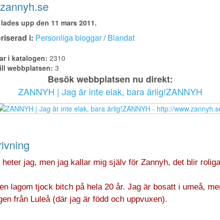
zannyh.se
lades upp den 11 mars 2011.
iserad i:
Personliga bloggar
/
Blandat
ar i katalogen:
2310
ill webbplatsen:
3
Besök webbplatsen nu direkt:
ZANNYH | Jag är inte elak, bara ärlig!ZANNYH
ivning
heter jag, men jag kallar mig själv för Zannyh, det blir rolig
en lagom tjock bitch på hela 20 år. Jag är bosatt i umeå, me
gen från Luleå (där jag är född och uppvuxen).