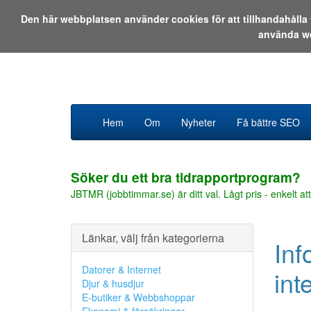
Den här webbplatsen använder cookies för att tillhandahåll
använda w
Hem
Om
Nyheter
Få bättre SEO
Söker du ett bra tidrapportprogram?
JBTMR (jobbtimmar.se) är ditt val. Lågt pris - enkelt att
Länkar, välj från kategorierna
Inf
Datorer & Internet
int
Djur & husdjur
E-butiker & Webbshoppar