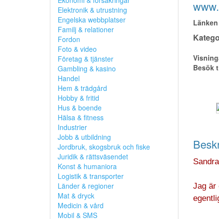
Ekonomi & försäkringar
www.
Elektronik & utrustning
Engelska webbplatser
Länken 
Familj & relationer
Kategor
Fordon
Foto & video
Visning
Företag & tjänster
Besök t
Gambling & kasino
Handel
Hem & trädgård
Hobby & fritid
Hus & boende
Hälsa & fitness
Industrier
Jobb & utbildning
Beskr
Jordbruk, skogsbruk och fiske
Juridik & rättsväsendet
Sandra 
Konst & humaniora
Logistik & transporter
Länder & regioner
Jag är 
Mat & dryck
egentli
Medicin & vård
Mobil & SMS