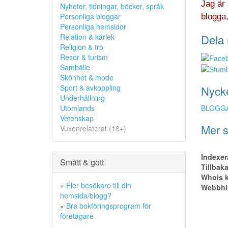
Jag är 
Nyheter, tidningar, böcker, språk
Personliga bloggar
blogga,
Personliga hemsidor
Relation & kärlek
Dela 
Religion & tro
Resor & turism
Samhälle
Skönhet & mode
Sport & avkoppling
Nyck
Underhållning
BLOGG
Utomlands
Vetenskap
Mer s
Vuxenrelaterat (18+)
Indexer
Smått & gott
Tillbak
Whois k
»
Fler besökare till din
Webbhis
hemsida/blogg?
»
Bra bokföringsprogram för
företagare