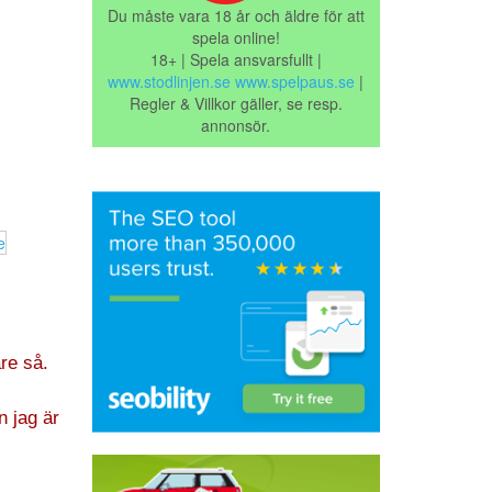
Du måste vara 18 år och äldre för att
spela online!
18+ | Spela ansvarsfullt |
www.stodlinjen.se
www.spelpaus.se
|
Regler & Villkor gäller, se resp.
annonsör.
are så.
n jag är