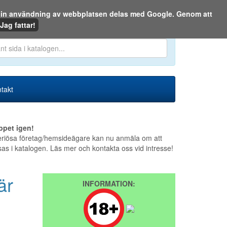
m din användning av webbplatsen delas med Google. Genom att
Den 7 augusti 2026
Jag fattar!
en eller på webben:
takt
ppet igen!
riösa företag/hemsideägare kan nu anmäla om att
sas i katalogen. Läs mer och kontakta oss vid intresse!
är
INFORMATION: