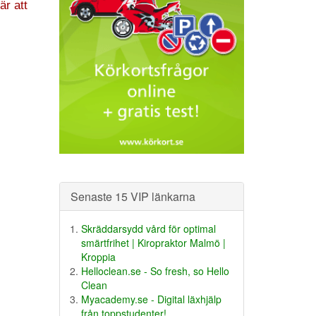
är att
Senaste 15 VIP länkarna
Skräddarsydd vård för optimal
smärtfrihet | Kiropraktor Malmö |
Kroppia
Helloclean.se - So fresh, so Hello
Clean
Myacademy.se - Digital läxhjälp
från toppstudenter!