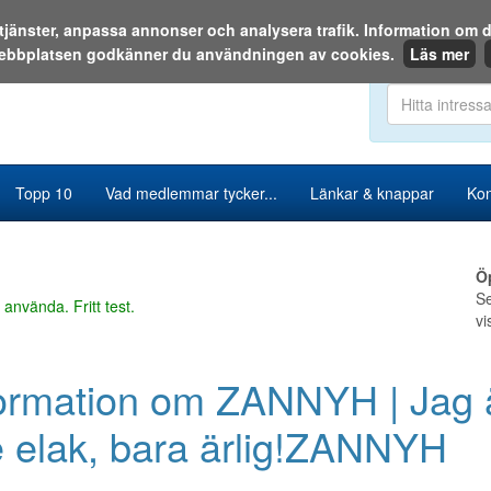
a tjänster, anpassa annonser och analysera trafik. Information o
ebbplatsen godkänner du användningen av cookies.
Läs mer
Sök i katalog
Topp 10
Vad medlemmar tycker...
Länkar & knappar
Kon
Ö
Se
 använda. Fritt test.
vi
ormation om ZANNYH | Jag 
e elak, bara ärlig!ZANNYH