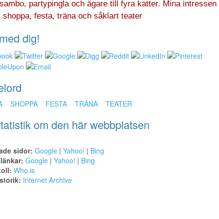
sambo, partypingla och ägare till fyra katter. Mina intressen 
 shoppa, festa, träna och såklart teater
med dig!
elord
A
SHOPPA
FESTA
TRÄNA
TEATER
tatistik om den här webbplatsen
ade sidor:
Google
|
Yahoo!
|
Bing
alänkar:
Google
|
Yahoo!
|
Bing
oll:
Who.is
torik:
Internet Archive