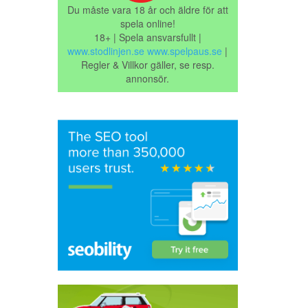
Du måste vara 18 år och äldre för att
spela online!
18+ | Spela ansvarsfullt |
www.stodlinjen.se
www.spelpaus.se
|
Regler & Villkor gäller, se resp.
annonsör.