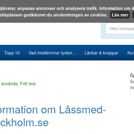
a tjänster, anpassa annonser och analysera trafik. Information o
ebbplatsen godkänner du användningen av cookies.
Läs mer
Sök i katalog
Topp 10
Vad medlemmar tycker...
Länkar & knappar
Kon
Ö
Se
 använda. Fritt test.
vi
ormation om Låssmed-
ockholm.se