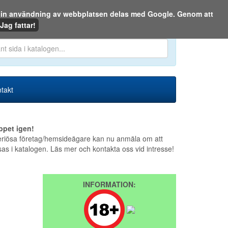
m din användning av webbplatsen delas med Google. Genom att
Den 9 augusti 2026
Jag fattar!
en eller på webben:
takt
ppet igen!
riösa företag/hemsideägare kan nu anmäla om att
sas i katalogen. Läs mer och kontakta oss vid intresse!
INFORMATION: