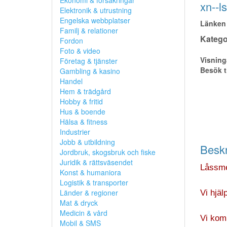
Ekonomi & försäkringar
xn--l
Elektronik & utrustning
Engelska webbplatser
Länken 
Familj & relationer
Kategor
Fordon
Foto & video
Visning
Företag & tjänster
Besök t
Gambling & kasino
Handel
Hem & trädgård
Hobby & fritid
Hus & boende
Hälsa & fitness
Industrier
Jobb & utbildning
Beskr
Jordbruk, skogsbruk och fiske
Juridik & rättsväsendet
Låssme
Konst & humaniora
Logistik & transporter
Länder & regioner
Vi hjäl
Mat & dryck
Medicin & vård
Vi komm
Mobil & SMS