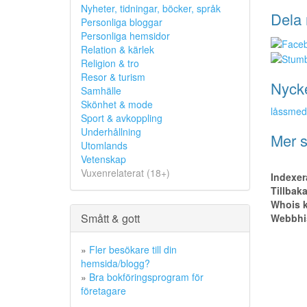
Nyheter, tidningar, böcker, språk
Dela 
Personliga bloggar
Personliga hemsidor
Relation & kärlek
Religion & tro
Resor & turism
Nyck
Samhälle
Skönhet & mode
låssmed
Sport & avkoppling
Underhållning
Mer s
Utomlands
Vetenskap
Vuxenrelaterat (18+)
Indexer
Tillbak
Whois k
Smått & gott
Webbhis
»
Fler besökare till din
hemsida/blogg?
»
Bra bokföringsprogram för
företagare