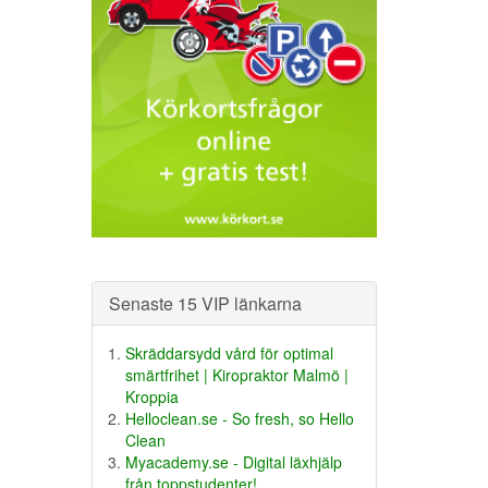
Senaste 15 VIP länkarna
Skräddarsydd vård för optimal
smärtfrihet | Kiropraktor Malmö |
Kroppia
Helloclean.se - So fresh, so Hello
Clean
Myacademy.se - Digital läxhjälp
från toppstudenter!