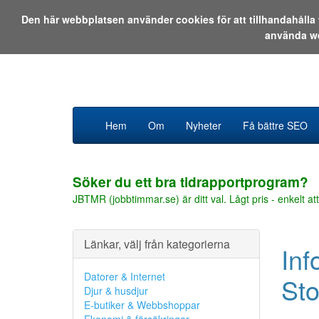
Den här webbplatsen använder cookies för att tillhandahåll
använda w
Hem
Om
Nyheter
Få bättre SEO
Söker du ett bra tidrapportprogram?
JBTMR (jobbtimmar.se) är ditt val. Lågt pris - enkelt att
Länkar, välj från kategorierna
Inf
Datorer & Internet
St
Djur & husdjur
E-butiker & Webbshoppar