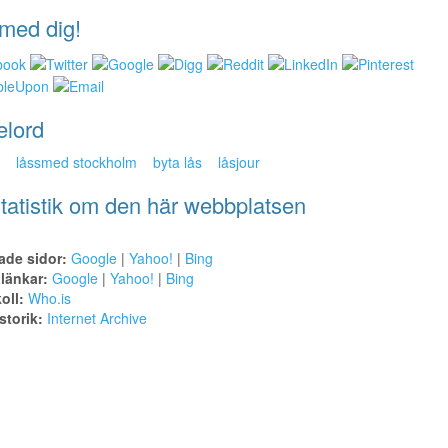
med dig!
elord
låssmed stockholm
byta lås
låsjour
tatistik om den här webbplatsen
ade sidor:
Google
|
Yahoo!
|
Bing
alänkar:
Google
|
Yahoo!
|
Bing
oll:
Who.is
torik:
Internet Archive