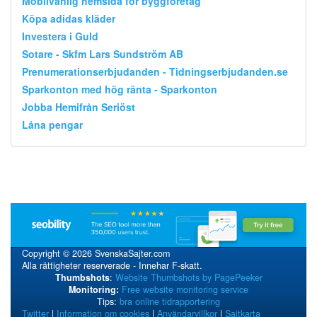
Mobilvänlig hemsida för byggföretag
Köpa adidas kläder
Investera i Guld
Sotare - Skfm Lars Sundström AB
Prenumerationserbjudanden - Tidningserbjudanden.se
Sparkonton med hög ränta - Sparkonton
Jobba Hemifrån Seriöst
Låna pengar
Copyright © 2026 SvenskaSajter.com
Alla rättigheter reserverade - Innehar F-skatt.
Thumbshots
:
Website Thumbshots by PagePeeker
Monitoring:
Free website monitoring service
Tips:
bra online tidrapportering
Twitter
|
Information om cookies
|
Användarvillkor
|
Sajtkarta