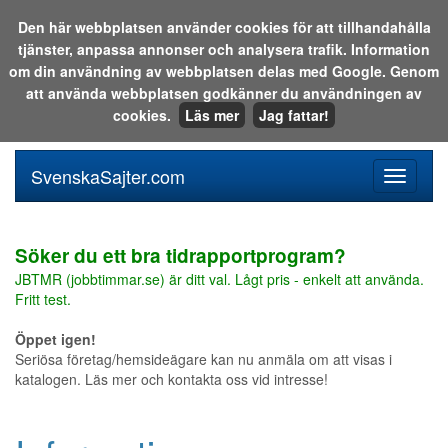
Den här webbplatsen använder cookies för att tillhandahålla
tjänster, anpassa annonser och analysera trafik. Information
Sök i katalogen eller på webben:
om din användning av webbplatsen delas med Google. Genom
att använda webbplatsen godkänner du användningen av
cookies.
Läs mer
Jag fattar!
SvenskaSajter.com
Mobilan
meny
för
svenska
Söker du ett bra tidrapportprogram?
JBTMR (jobbtimmar.se) är ditt val. Lågt pris - enkelt att använda.
Fritt test.
Öppet igen!
Seriösa företag/hemsideägare kan nu anmäla om att visas i
katalogen. Läs mer och kontakta oss vid intresse!