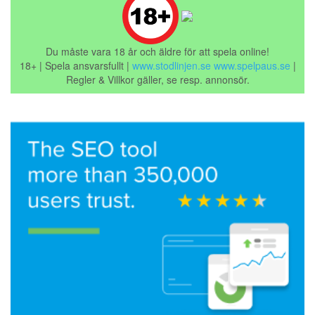
Du måste vara 18 år och äldre för att spela online!
18+ | Spela ansvarsfullt |
www.stodlinjen.se
www.spelpaus.se
|
Regler & Villkor gäller, se resp. annonsör.