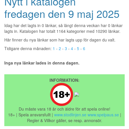
Nytt i katalogen
fredagen den 9 maj 2025
Idag har det lagts in 0 länkar, så långt denna veckan har 0 länkar
lagts in. Katalogen har totalt 1164 kategorier med 10290 länkar.
Här finner du nya länkar som har lagts upp för dagen du valt.
Tidigare denna månaden:
1
-
2
-
3
-
4
-
5
-
6
Inga nya länkar lades in denna dagen.
INFORMATION:
Du måste vara 18 år och äldre för att spela online!
18+ | Spela ansvarsfullt |
www.stodlinjen.se
www.spelpaus.se
|
Regler & Villkor gäller, se resp. annonsör.