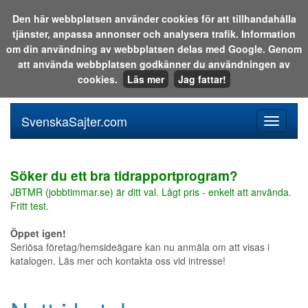
Den här webbplatsen använder cookies för att tillhandahålla
tjänster, anpassa annonser och analysera trafik. Information
Sök i katalogen eller på webben:
om din användning av webbplatsen delas med Google. Genom
att använda webbplatsen godkänner du användningen av
cookies.
Läs mer
Jag fattar!
SvenskaSajter.com
Mobilan
meny
för
svenska
Söker du ett bra tidrapportprogram?
JBTMR (jobbtimmar.se) är ditt val. Lågt pris - enkelt att använda.
Fritt test.
Öppet igen!
Seriösa företag/hemsideägare kan nu anmäla om att visas i
katalogen. Läs mer och kontakta oss vid intresse!