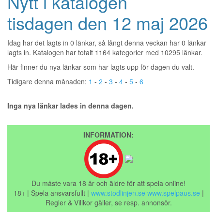
Nytt i katalogen
tisdagen den 12 maj 2026
Idag har det lagts in 0 länkar, så långt denna veckan har 0 länkar
lagts in. Katalogen har totalt 1164 kategorier med 10295 länkar.
Här finner du nya länkar som har lagts upp för dagen du valt.
Tidigare denna månaden:
1
-
2
-
3
-
4
-
5
-
6
Inga nya länkar lades in denna dagen.
INFORMATION:
Du måste vara 18 år och äldre för att spela online!
18+ | Spela ansvarsfullt |
www.stodlinjen.se
www.spelpaus.se
|
Regler & Villkor gäller, se resp. annonsör.