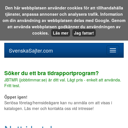
Den här webbplatsen använder cookies för att tillhandahålla
tjänster, anpassa annonser och analysera trafik. Information
Sök i katalogen eller på webben:
om din användning av webbplatsen delas med Google. Genom
att använda webbplatsen godkänner du användningen av
cookies.
Läs mer
Jag fattar!
SvenskaSajter.com
Mobilan
meny
för
svenska
Söker du ett bra tidrapportprogram?
JBTMR (jobbtimmar.se) är ditt val. Lågt pris - enkelt att använda.
Fritt test.
Öppet igen!
Seriösa företag/hemsideägare kan nu anmäla om att visas i
katalogen. Läs mer och kontakta oss vid intresse!