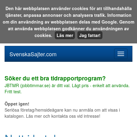
Den här webbplatsen använder cookies för att tillhandahålla
tjänster, anpassa annonser och analysera trafik. Information
Sök i katalogen eller på webben:
om din användning av webbplatsen delas med Google. Genom
att använda webbplatsen godkänner du användningen av
cookies.
Läs mer
Jag fattar!
SvenskaSajter.com
Mobilan
meny
för
svenska
Söker du ett bra tidrapportprogram?
JBTMR (jobbtimmar.se) är ditt val. Lågt pris - enkelt att använda.
Fritt test.
Öppet igen!
Seriösa företag/hemsideägare kan nu anmäla om att visas i
katalogen. Läs mer och kontakta oss vid intresse!