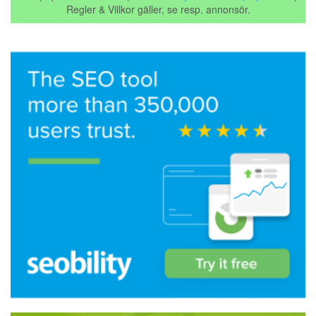
Regler & Villkor gäller, se resp. annonsör.