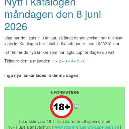
Nytt i katalogen
måndagen den 8 juni
2026
Idag har det lagts in 0 länkar, så långt denna veckan har 0 länkar
lagts in. Katalogen har totalt 1164 kategorier med 10292 länkar.
Här finner du nya länkar som har lagts upp för dagen du valt.
Tidigare denna månaden:
1
-
2
-
3
-
4
-
5
-
6
Inga nya länkar lades in denna dagen.
INFORMATION:
Du måste vara 18 år och äldre för att spela online!
18+ | Spela ansvarsfullt |
www.stodlinjen.se
www.spelpaus.se
|