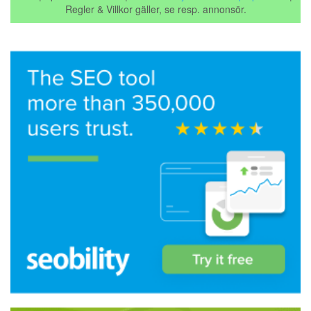
Regler & Villkor gäller, se resp. annonsör.