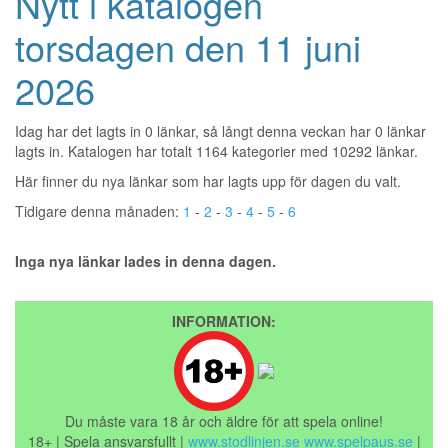
Nytt i katalogen
torsdagen den 11 juni
2026
Idag har det lagts in 0 länkar, så långt denna veckan har 0 länkar
lagts in. Katalogen har totalt 1164 kategorier med 10292 länkar.
Här finner du nya länkar som har lagts upp för dagen du valt.
Tidigare denna månaden:
1
-
2
-
3
-
4
-
5
-
6
Inga nya länkar lades in denna dagen.
INFORMATION:
Du måste vara 18 år och äldre för att spela online!
18+ | Spela ansvarsfullt |
www.stodlinjen.se
www.spelpaus.se
|