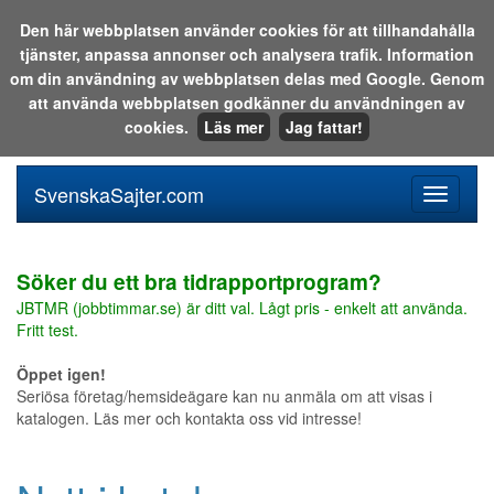
Den här webbplatsen använder cookies för att tillhandahålla
tjänster, anpassa annonser och analysera trafik. Information
Sök i katalogen eller på webben:
om din användning av webbplatsen delas med Google. Genom
att använda webbplatsen godkänner du användningen av
cookies.
Läs mer
Jag fattar!
SvenskaSajter.com
Mobilan
meny
för
svenska
Söker du ett bra tidrapportprogram?
JBTMR (jobbtimmar.se) är ditt val. Lågt pris - enkelt att använda.
Fritt test.
Öppet igen!
Seriösa företag/hemsideägare kan nu anmäla om att visas i
katalogen. Läs mer och kontakta oss vid intresse!