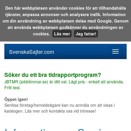
Den här webbplatsen använder cookies för att tillhandahålla
tjänster, anpassa annonser och analysera trafik. Information
Sök i katalogen eller på webben:
om din användning av webbplatsen delas med Google. Genom
att använda webbplatsen godkänner du användningen av
cookies.
Läs mer
Jag fattar!
SvenskaSajter.com
Mobilan
meny
för
svenska
Söker du ett bra tidrapportprogram?
JBTMR (jobbtimmar.se) är ditt val. Lågt pris - enkelt att använda.
Fritt test.
Öppet igen!
Seriösa företag/hemsideägare kan nu anmäla om att visas i
katalogen. Läs mer och kontakta oss vid intresse!