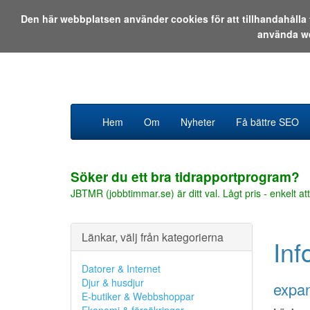
Den här webbplatsen använder cookies för att tillhandahåll
använda w
Hem
Om
Nyheter
Få bättre SEO
Söker du ett bra tidrapportprogram?
JBTMR (jobbtimmar.se) är ditt val. Lågt pris - enkelt att
Länkar, välj från kategorierna
Inf
Datorer & Internet
Djur & husdjur
expan
E-butiker & Webbshoppar