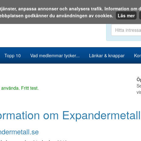
a tjänster, anpassa annonser och analysera trafik. Information o
ebbplatsen godkänner du användningen av cookies.
Läs mer
Sök i katalog
Topp 10
Vad medlemmar tycker...
Länkar & knappar
Kon
Ö
Se
 använda. Fritt test.
vi
ormation om Expandermetall
dermetall.se