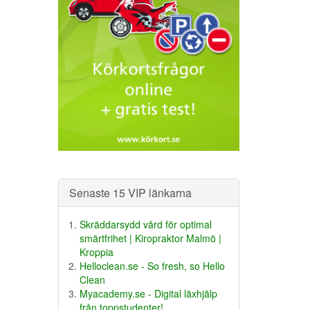
Senaste 15 VIP länkarna
Skräddarsydd vård för optimal
smärtfrihet | Kiropraktor Malmö |
Kroppia
Helloclean.se - So fresh, so Hello
Clean
Myacademy.se - Digital läxhjälp
från toppstudenter!