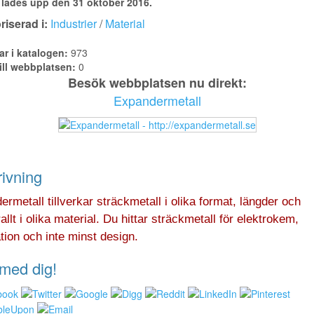
lades upp den 31 oktober 2016.
iserad i:
Industrier
/
Material
ar i katalogen:
973
ill webbplatsen:
0
Besök webbplatsen nu direkt:
Expandermetall
ivning
rmetall tillverkar sträckmetall i olika format, längder och
allt i olika material. Du hittar sträckmetall för elektrokem,
ion och inte minst design.
med dig!