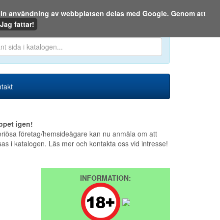
m din användning av webbplatsen delas med Google. Genom att
Den 9 augusti 2026
Jag fattar!
en eller på webben:
takt
ppet igen!
riösa företag/hemsideägare kan nu anmäla om att
sas i katalogen. Läs mer och kontakta oss vid intresse!
INFORMATION: