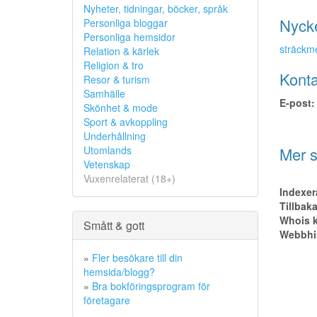
Nyheter, tidningar, böcker, språk
Nyck
Personliga bloggar
Personliga hemsidor
sträckme
Relation & kärlek
Religion & tro
Konta
Resor & turism
Samhälle
E-post:
Skönhet & mode
Sport & avkoppling
Underhållning
Mer s
Utomlands
Vetenskap
Vuxenrelaterat (18+)
Indexer
Tillbak
Whois k
Smått & gott
Webbhis
»
Fler besökare till din
hemsida/blogg?
»
Bra bokföringsprogram för
företagare