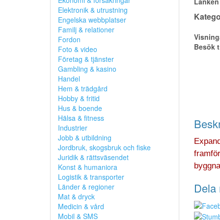
Ekonomi & försäkringar
Länken 
Elektronik & utrustning
Kategor
Engelska webbplatser
Familj & relationer
Visning
Fordon
Besök t
Foto & video
Företag & tjänster
Gambling & kasino
Handel
Hem & trädgård
Hobby & fritid
Hus & boende
Hälsa & fitness
Beskr
Industrier
Jobb & utbildning
Expande
Jordbruk, skogsbruk och fiske
framför
Juridik & rättsväsendet
byggnat
Konst & humaniora
Logistik & transporter
Dela 
Länder & regioner
Mat & dryck
Medicin & vård
Mobil & SMS