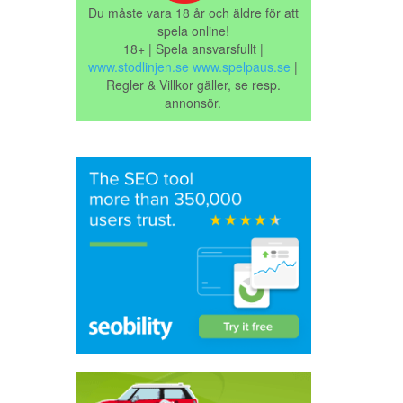
Du måste vara 18 år och äldre för att
spela online!
18+ | Spela ansvarsfullt |
www.stodlinjen.se
www.spelpaus.se
|
Regler & Villkor gäller, se resp.
annonsör.