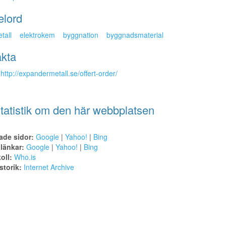
elord
tall
elektrokem
byggnation
byggnadsmaterial
kta
http://expandermetall.se/offert-order/
tatistik om den här webbplatsen
ade sidor:
Google
|
Yahoo!
|
Bing
alänkar:
Google
|
Yahoo!
|
Bing
oll:
Who.is
torik:
Internet Archive