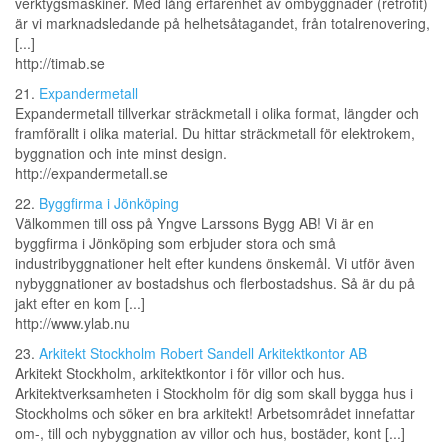
verktygsmaskiner. Med lång erfarenhet av ombyggnader (retrofit)
är vi marknadsledande på helhetsåtagandet, från totalrenovering,
[...]
http://timab.se
21.
Expandermetall
Expandermetall tillverkar sträckmetall i olika format, längder och
framförallt i olika material. Du hittar sträckmetall för elektrokem,
byggnation och inte minst design.
http://expandermetall.se
22.
Byggfirma i Jönköping
Välkommen till oss på Yngve Larssons Bygg AB! Vi är en
byggfirma i Jönköping som erbjuder stora och små
industribyggnationer helt efter kundens önskemål. Vi utför även
nybyggnationer av bostadshus och flerbostadshus. Så är du på
jakt efter en kom [...]
http://www.ylab.nu
23.
Arkitekt Stockholm Robert Sandell Arkitektkontor AB
Arkitekt Stockholm, arkitektkontor i för villor och hus.
Arkitektverksamheten i Stockholm för dig som skall bygga hus i
Stockholms och söker en bra arkitekt! Arbetsområdet innefattar
om-, till och nybyggnation av villor och hus, bostäder, kont [...]