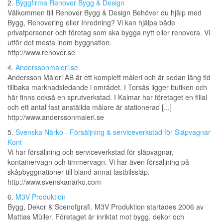
2.
Byggfirma Renover Bygg & Design
Välkommen till Renover Bygg & Design Behöver du hjälp med
Bygg, Renovering eller Inredning? Vi kan hjälpa både
privatpersoner och företag som ska bygga nytt eller renovera. Vi
utför det mesta inom byggnation.
http://www.renover.se
4.
Anderssonmaleri.se
Andersson Måleri AB är ett komplett måleri och är sedan lång tid
tillbaka marknadsledande i området. I Torsås ligger butiken och
här finns också en sprutverkstad. I Kalmar har företaget en filial
och ett antal fast anställda målare är stationerad [...]
http://www.anderssonmaleri.se
5.
Svenska Närko - Försäljning & serviceverkstad för Släpvagnar
Kont
Vi har försäljning och serviceverkstad för släpvagnar,
kontainervagn och timmervagn. Vi har även försäljning på
skåpbyggnationer till bland annat lastbilssläp.
http://www.svenskanarko.com
6.
M3V Produktion
Bygg, Dekor & Scenofgrafi. M3V Produktion startades 2006 av
Mattias Müller. Företaget är inriktat mot bygg, dekor och