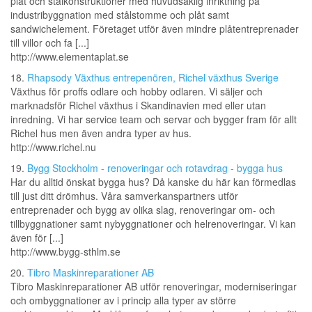
plåt och stålkonstruktioner med huvudsaklig inriktning på
industribyggnation med stålstomme och plåt samt
sandwichelement. Företaget utför även mindre plåtentreprenader
till villor och fa [...]
http://www.elementaplat.se
18.
Rhapsody Växthus entrepenören, Richel växthus Sverige
Växthus för proffs odlare och hobby odlaren. Vi säljer och
marknadsför Richel växthus i Skandinavien med eller utan
inredning. Vi har service team och servar och bygger fram för allt
Richel hus men även andra typer av hus.
http://www.richel.nu
19.
Bygg Stockholm - renoveringar och rotavdrag - bygga hus
Har du alltid önskat bygga hus? Då kanske du här kan förmedlas
till just ditt drömhus. Våra samverkanspartners utför
entreprenader och bygg av olika slag, renoveringar om- och
tillbyggnationer samt nybyggnationer och helrenoveringar. Vi kan
även för [...]
http://www.bygg-sthlm.se
20.
Tibro Maskinreparationer AB
Tibro Maskinreparationer AB utför renoveringar, moderniseringar
och ombyggnationer av i princip alla typer av större