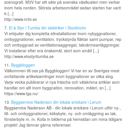
scenografi. M3V har sitt säte på svenska västkusten men verkar
inom hela norden. Största arbetsområdet sedan starten har varit
b [...]
http://www.m3v.se
7.
El & Styr i Tumba din elektriker i Stockholm
Vi erbjuder dig kompletta elinstallationer inom nybyggnationer,
ombyggnationer, ventilation, tryckstyrda fläktar samt pumpar, rep
och ombyggnad av ventilationsaggregat, takvärmeanläggningar.
Vi installerar efter era önskemål, stort som smått [...]
http://www.elostyritumba.se
11.
Byggbloggen
Välkommen till oss på Byggbloggen! Vi har en av Sveriges mest
omfattande artikelsamlingar inom byggnationer av olika slog.
Varje vecka publicerar vi nya fräscha och välskrivna artiklar som
handlar om allt inom byggnation, renovation, måleri, sn [...]
https://www.tgs.nu/
13.
Byggservice Naderson din lokala snickare i Lerum
Byggservice Naderson AB - din lokale snickare i Lerum utför ny-,
till- och ombyggnationer, köksbyte, ny- och omläggning av tak,
fönsterbyte m. m. Kolla in bilderna på hemsidan om mina tidigare
projekt! Jag lämnar gärna referenser.