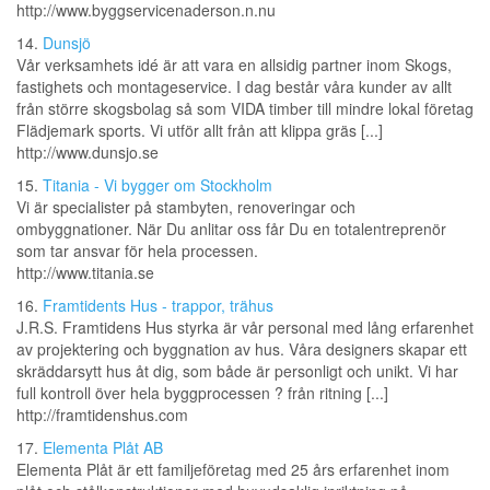
http://www.byggservicenaderson.n.nu
14.
Dunsjö
Vår verksamhets idé är att vara en allsidig partner inom Skogs,
fastighets och montageservice. I dag består våra kunder av allt
från större skogsbolag så som VIDA timber till mindre lokal företag
Flädjemark sports. Vi utför allt från att klippa gräs [...]
http://www.dunsjo.se
15.
Titania - Vi bygger om Stockholm
Vi är specialister på stambyten, renoveringar och
ombyggnationer. När Du anlitar oss får Du en totalentreprenör
som tar ansvar för hela processen.
http://www.titania.se
16.
Framtidents Hus - trappor, trähus
J.R.S. Framtidens Hus styrka är vår personal med lång erfarenhet
av projektering och byggnation av hus. Våra designers skapar ett
skräddarsytt hus åt dig, som både är personligt och unikt. Vi har
full kontroll över hela byggprocessen ? från ritning [...]
http://framtidenshus.com
17.
Elementa Plåt AB
Elementa Plåt är ett familjeföretag med 25 års erfarenhet inom