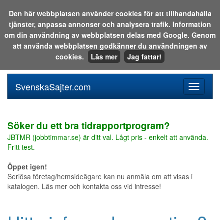
Den här webbplatsen använder cookies för att tillhandahålla
tjänster, anpassa annonser och analysera trafik. Information
Sök i katalogen eller på webben:
om din användning av webbplatsen delas med Google. Genom
att använda webbplatsen godkänner du användningen av
cookies.
Läs mer
Jag fattar!
SvenskaSajter.com
Mobilan
meny
för
svenska
Söker du ett bra tidrapportprogram?
JBTMR (jobbtimmar.se) är ditt val. Lågt pris - enkelt att använda.
Fritt test.
Öppet igen!
Seriösa företag/hemsideägare kan nu anmäla om att visas i
katalogen. Läs mer och kontakta oss vid intresse!