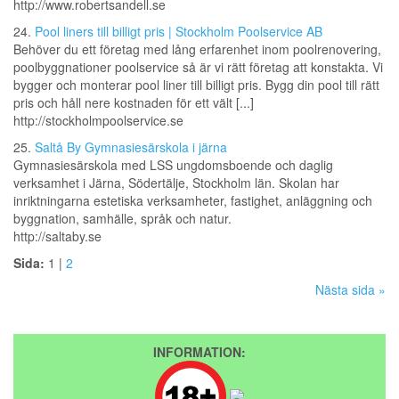
http://www.robertsandell.se
24.
Pool liners till billigt pris | Stockholm Poolservice AB
Behöver du ett företag med lång erfarenhet inom poolrenovering,
poolbyggnationer poolservice så är vi rätt företag att konstakta. Vi
bygger och monterar pool liner till billigt pris. Bygg din pool till rätt
pris och håll nere kostnaden för ett vält [...]
http://stockholmpoolservice.se
25.
Saltå By Gymnasiesärskola i järna
Gymnasiesärskola med LSS ungdomsboende och daglig
verksamhet i Järna, Södertälje, Stockholm län. Skolan har
inriktningarna estetiska verksamheter, fastighet, anläggning och
byggnation, samhälle, språk och natur.
http://saltaby.se
Sida:
1 |
2
Nästa sida »
INFORMATION: