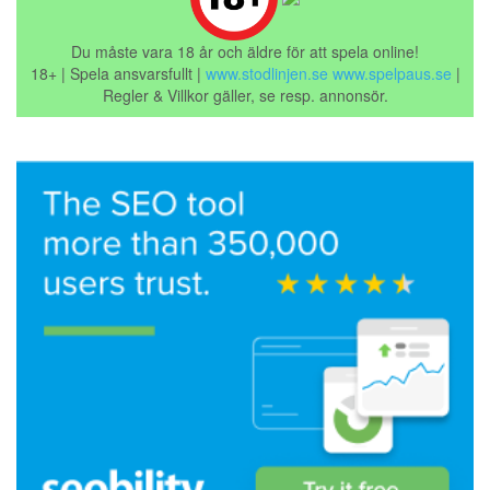
Du måste vara 18 år och äldre för att spela online!
18+ | Spela ansvarsfullt |
www.stodlinjen.se
www.spelpaus.se
|
Regler & Villkor gäller, se resp. annonsör.