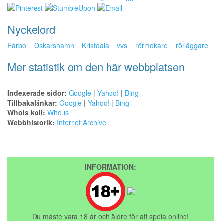
Nyckelord
Fårbo
Oskarshamn
Kristdala
vvs
rörmokare
rörläggare
Mer statistik om den här webbplatsen
Indexerade sidor:
Google
|
Yahoo!
|
Bing
Tillbakalänkar:
Google
|
Yahoo!
|
Bing
Whois koll:
Who.is
Webbhistorik:
Internet Archive
INFORMATION:
Du måste vara 18 år och äldre för att spela online!