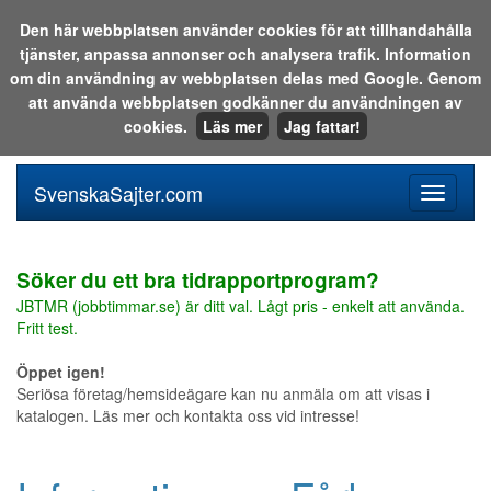
Den här webbplatsen använder cookies för att tillhandahålla
tjänster, anpassa annonser och analysera trafik. Information
Sök i katalogen eller på webben:
om din användning av webbplatsen delas med Google. Genom
att använda webbplatsen godkänner du användningen av
cookies.
Läs mer
Jag fattar!
SvenskaSajter.com
Mobilan
meny
för
svenska
Söker du ett bra tidrapportprogram?
JBTMR (jobbtimmar.se) är ditt val. Lågt pris - enkelt att använda.
Fritt test.
Öppet igen!
Seriösa företag/hemsideägare kan nu anmäla om att visas i
katalogen. Läs mer och kontakta oss vid intresse!