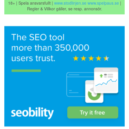
18+ | Spela ansvarsfullt |
www.stodlinjen.se
www.spelpaus.se
|
Regler & Villkor gäller, se resp. annonsör.