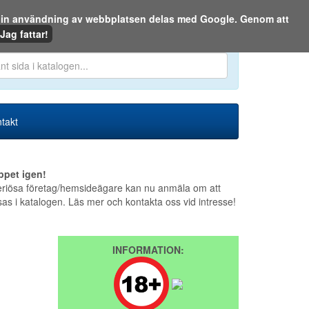
m din användning av webbplatsen delas med Google. Genom att
Den 6 augusti 2026
Jag fattar!
en eller på webben:
takt
ppet igen!
riösa företag/hemsideägare kan nu anmäla om att
sas i katalogen. Läs mer och kontakta oss vid intresse!
INFORMATION: