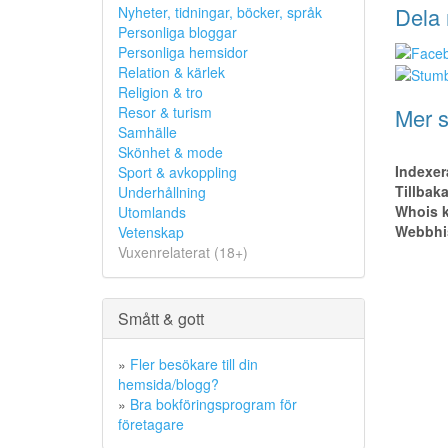
Dela 
Nyheter, tidningar, böcker, språk
Personliga bloggar
Personliga hemsidor
Relation & kärlek
Religion & tro
Mer s
Resor & turism
Samhälle
Skönhet & mode
Indexer
Sport & avkoppling
Tillbak
Underhållning
Whois k
Utomlands
Webbhis
Vetenskap
Vuxenrelaterat (18+)
Smått & gott
»
Fler besökare till din
hemsida/blogg?
»
Bra bokföringsprogram för
företagare