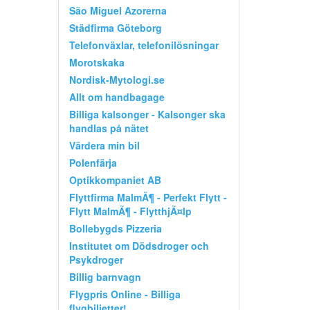
São Miguel Azorerna
Städfirma Göteborg
Telefonväxlar, telefonilösningar
Morotskaka
Nordisk-Mytologi.se
Allt om handbagage
Billiga kalsonger - Kalsonger ska
handlas på nätet
Värdera min bil
Polenfärja
Optikkompaniet AB
Flyttfirma MalmÃ¶ - Perfekt Flytt -
Flytt MalmÃ¶ - FlytthjÃ¤lp
Bollebygds Pizzeria
Institutet om Dödsdroger och
Psykdroger
Billig barnvagn
Flygpris Online - Billiga
flygbiljetter!