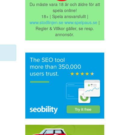
Du måste vara 18 år och äldre för att
spela online!
18+ | Spela ansvarsfullt |
www.stodlinjen.se
www.spelpaus.se
|
Regler & Villkor gäller, se resp.
annonsör.