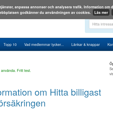
a tjänster, anpassa annonser och analysera trafik. Information o
ebbplatsen godkänner du användningen av cookies.
Läs mer
Sök i katalog
Topp 10
Vad medlemmar tycker...
Länkar & knappar
Kon
Ö
Se
 använda. Fritt test.
vi
ormation om Hitta billigast
försäkringen