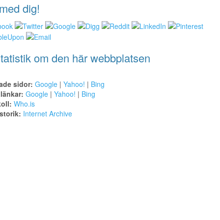
med dig!
tatistik om den här webbplatsen
ade sidor:
Google
|
Yahoo!
|
Bing
alänkar:
Google
|
Yahoo!
|
Bing
oll:
Who.is
torik:
Internet Archive