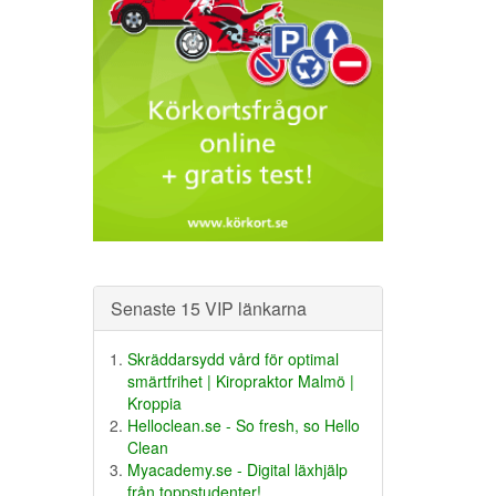
Senaste 15 VIP länkarna
Skräddarsydd vård för optimal
smärtfrihet | Kiropraktor Malmö |
Kroppia
Helloclean.se - So fresh, so Hello
Clean
Myacademy.se - Digital läxhjälp
från toppstudenter!