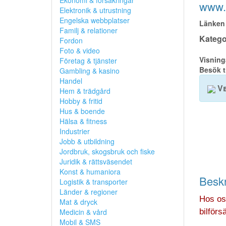
Ekonomi & försäkringar
www.b
Elektronik & utrustning
Engelska webbplatser
Länken 
Familj & relationer
Kategor
Fordon
Foto & video
Visning
Företag & tjänster
Besök t
Gambling & kasino
Handel
Ve
Hem & trädgård
Hobby & fritid
Hus & boende
Hälsa & fitness
Industrier
Jobb & utbildning
Jordbruk, skogsbruk och fiske
Juridik & rättsväsendet
Konst & humaniora
Beskr
Logistik & transporter
Länder & regioner
Hos oss
Mat & dryck
Medicin & vård
bilförs
Mobil & SMS