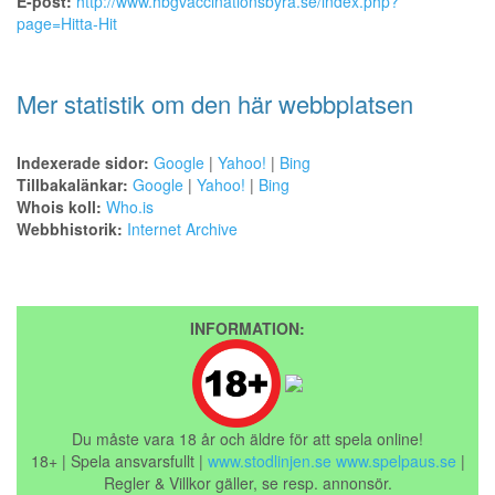
E-post:
http://www.hbgvaccinationsbyra.se/index.php?
page=Hitta-Hit
Mer statistik om den här webbplatsen
Indexerade sidor:
Google
|
Yahoo!
|
Bing
Tillbakalänkar:
Google
|
Yahoo!
|
Bing
Whois koll:
Who.is
Webbhistorik:
Internet Archive
INFORMATION:
Du måste vara 18 år och äldre för att spela online!
18+ | Spela ansvarsfullt |
www.stodlinjen.se
www.spelpaus.se
|
Regler & Villkor gäller, se resp. annonsör.