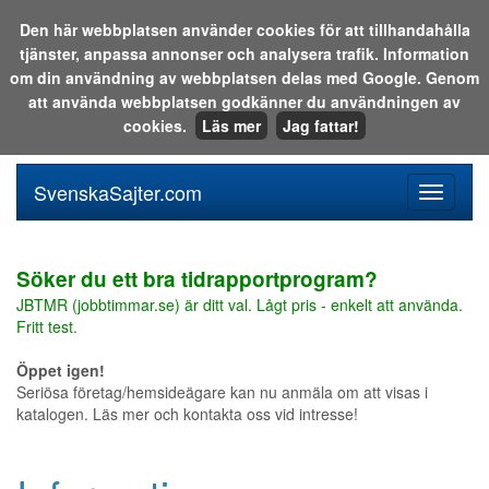
Den här webbplatsen använder cookies för att tillhandahålla
tjänster, anpassa annonser och analysera trafik. Information
Sök i katalogen eller på webben:
om din användning av webbplatsen delas med Google. Genom
att använda webbplatsen godkänner du användningen av
cookies.
Läs mer
Jag fattar!
SvenskaSajter.com
Mobilan
meny
för
svenska
Söker du ett bra tidrapportprogram?
JBTMR (jobbtimmar.se) är ditt val. Lågt pris - enkelt att använda.
Fritt test.
Öppet igen!
Seriösa företag/hemsideägare kan nu anmäla om att visas i
katalogen. Läs mer och kontakta oss vid intresse!