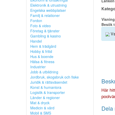
Ekonomi & försäkringar
Länken 
Elektronik & utrustning
Kategor
Engelska webbplatser
Familj & relationer
Visning
Fordon
Besök t
Foto & video
Företag & tjänster
Ve
Gambling & kasino
Handel
Hem & trädgård
Hobby & fritid
Hus & boende
Hälsa & fitness
Industrier
Jobb & utbildning
Jordbruk, skogsbruk och fiske
Beskr
Juridik & rättsväsendet
Konst & humaniora
Här hit
Logistik & transporter
poolvä
Länder & regioner
Mat & dryck
Dela 
Medicin & vård
Mobil & SMS