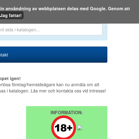
m din användning av webbplatsen delas med Google. Genom att
Den 7 augusti 2026
Jag fattar!
en eller på webben:
takt
ppet igen!
riösa företag/hemsideägare kan nu anmäla om att
sas i katalogen. Läs mer och kontakta oss vid intresse!
INFORMATION: