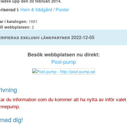
lades upp den 20 februari 2014.
iserad i:
Hem & trädgård
/
Pooler
ar i katalogen:
1681
ill webbplatsen:
2
rifierad exklusiv länkpartner 2022-12-05
Besök webbplatsen nu direkt:
Pool-pump
ivning
tar du information som du kommer att ha nytta av inför valet
rmepump.
med dig!