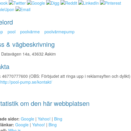
elord
mp
pool
poolvärme
poolvärmepump
s & vägbeskrivning
Datavägen 14a, 43632 Askim
kta
:
46770777600 (OBS: Förbjudet att ringa upp i reklamsyften och dylikt)
http://pool-pump.se/kontakt/
tatistik om den här webbplatsen
ade sidor:
Google
|
Yahoo!
|
Bing
alänkar:
Google
|
Yahoo!
|
Bing
oll:
Who.is