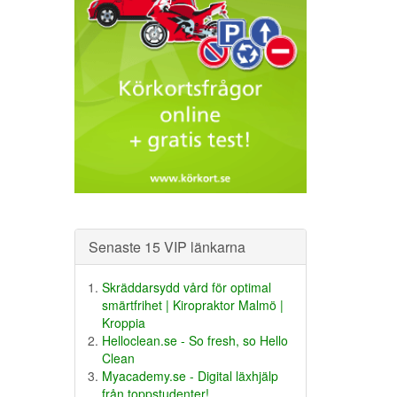
Senaste 15 VIP länkarna
Skräddarsydd vård för optimal
smärtfrihet | Kiropraktor Malmö |
Kroppia
Helloclean.se - So fresh, so Hello
Clean
Myacademy.se - Digital läxhjälp
från toppstudenter!