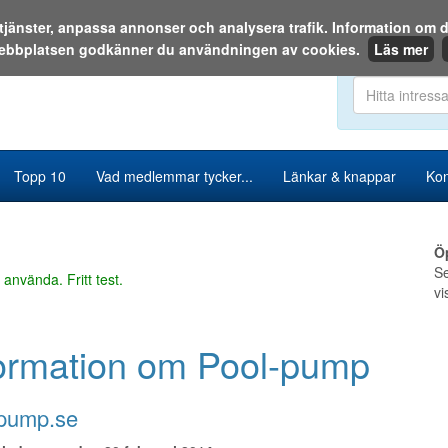
a tjänster, anpassa annonser och analysera trafik. Information o
ebbplatsen godkänner du användningen av cookies.
Läs mer
Sök i katalog
Topp 10
Vad medlemmar tycker...
Länkar & knappar
Kon
Ö
Se
 använda. Fritt test.
vi
ormation om Pool-pump
-pump.se