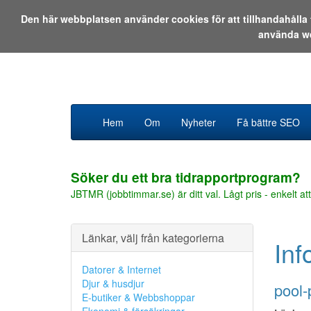
Den här webbplatsen använder cookies för att tillhandahåll
använda w
Hem
Om
Nyheter
Få bättre SEO
Söker du ett bra tidrapportprogram?
JBTMR (jobbtimmar.se) är ditt val. Lågt pris - enkelt att
Länkar, välj från kategorierna
Inf
Datorer & Internet
Djur & husdjur
pool
E-butiker & Webbshoppar