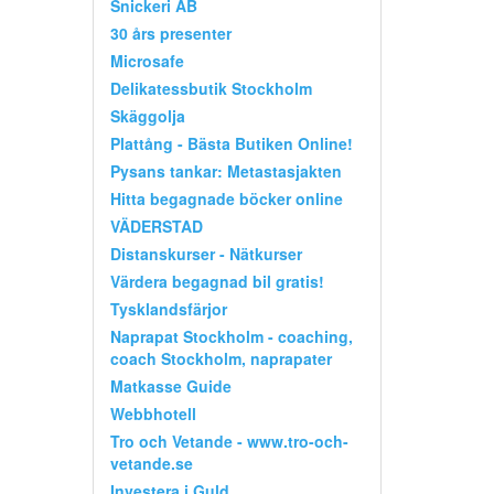
Snickeri AB
30 års presenter
Microsafe
Delikatessbutik Stockholm
Skäggolja
Plattång - Bästa Butiken Online!
Pysans tankar: Metastasjakten
Hitta begagnade böcker online
VÄDERSTAD
Distanskurser - Nätkurser
Värdera begagnad bil gratis!
Tysklandsfärjor
Naprapat Stockholm - coaching,
coach Stockholm, naprapater
Matkasse Guide
Webbhotell
Tro och Vetande - www.tro-och-
vetande.se
Investera i Guld