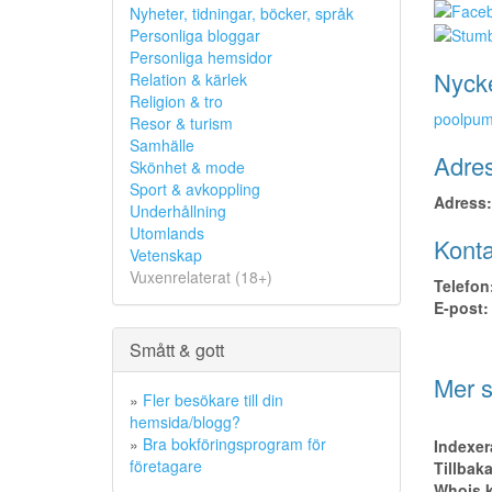
Nyheter, tidningar, böcker, språk
Personliga bloggar
Personliga hemsidor
Nyck
Relation & kärlek
Religion & tro
poolpu
Resor & turism
Samhälle
Adres
Skönhet & mode
Sport & avkoppling
Adress:
Underhållning
Utomlands
Konta
Vetenskap
Vuxenrelaterat (18+)
Telefon
E-post:
Smått & gott
Mer s
»
Fler besökare till din
hemsida/blogg?
»
Bra bokföringsprogram för
Indexer
företagare
Tillbak
Whois k