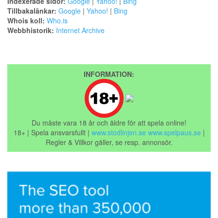
Indexerade sidor:
Google
|
Yahoo!
|
Bing
Tillbakalänkar:
Google
|
Yahoo!
|
Bing
Whois koll:
Who.is
Webbhistorik:
Internet Archive
INFORMATION:
Du måste vara 18 år och äldre för att spela online!
18+ | Spela ansvarsfullt |
www.stodlinjen.se
www.spelpaus.se
|
Regler & Villkor gäller, se resp. annonsör.