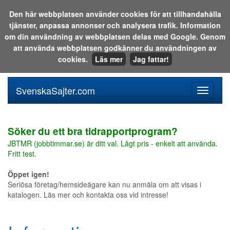
Den här webbplatsen använder cookies för att tillhandahålla
tjänster, anpassa annonser och analysera trafik. Information
Sök i katalogen eller på webben:
om din användning av webbplatsen delas med Google. Genom
att använda webbplatsen godkänner du användningen av
cookies.
Läs mer
Jag fattar!
SvenskaSajter.com
Mobilan
meny
för
svenska
Söker du ett bra tidrapportprogram?
JBTMR (jobbtimmar.se) är ditt val. Lågt pris - enkelt att använda.
Fritt test.
Öppet igen!
Seriösa företag/hemsideägare kan nu anmäla om att visas i
katalogen. Läs mer och kontakta oss vid intresse!