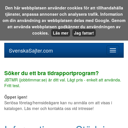
Den här webbplatsen använder cookies för att tillhandahålla
tjänster, anpassa annonser och analysera trafik. Information
Sök i katalogen eller på webben:
om din användning av webbplatsen delas med Google. Genom
att använda webbplatsen godkänner du användningen av
cookies.
Läs mer
Jag fattar!
SvenskaSajter.com
Mobilan
meny
för
svenska
Söker du ett bra tidrapportprogram?
JBTMR (jobbtimmar.se) är ditt val. Lågt pris - enkelt att använda.
Fritt test.
Öppet igen!
Seriösa företag/hemsideägare kan nu anmäla om att visas i
katalogen. Läs mer och kontakta oss vid intresse!