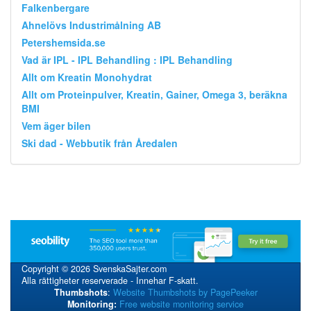
Falkenbergare
Ahnelövs Industrimålning AB
Petershemsida.se
Vad är IPL - IPL Behandling : IPL Behandling
Allt om Kreatin Monohydrat
Allt om Proteinpulver, Kreatin, Gainer, Omega 3, beräkna
BMI
Vem äger bilen
Ski dad - Webbutik från Åredalen
Copyright © 2026 SvenskaSajter.com
Alla rättigheter reserverade - Innehar F-skatt.
Thumbshots
:
Website Thumbshots by PagePeeker
Monitoring:
Free website monitoring service