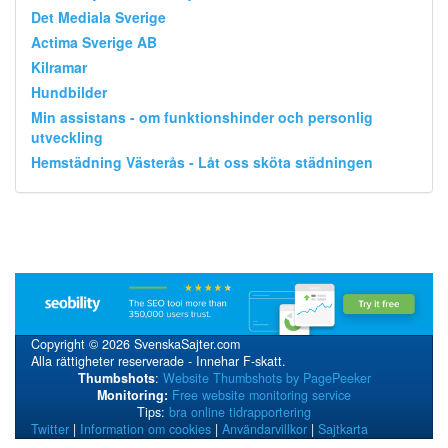
Det Mediala Sverige
Actima Sverige AB
Kilramar
Hundbilder
Min assistans - om funktionshinder och personlig
utveckling
Hemstädning Västerås - Låt oss sköta städningen
Copyright © 2026 SvenskaSajter.com
Alla rättigheter reserverade - Innehar F-skatt.
Thumbshots
:
Website Thumbshots by PagePeeker
Monitoring:
Free website monitoring service
Tips:
bra online tidrapportering
Twitter
|
Information om cookies
|
Användarvillkor
|
Sajtkarta