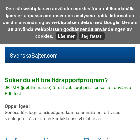
Den här webbplatsen använder cookies för att tillhandahålla
tjänster, anpassa annonser och analysera trafik. Information
Sök i katalogen eller på webben:
om din användning av webbplatsen delas med Google. Genom
att använda webbplatsen godkänner du användningen av
cookies.
Läs mer
Jag fattar!
SvenskaSajter.com
Mobilan
meny
för
svenska
Söker du ett bra tidrapportprogram?
JBTMR (jobbtimmar.se) är ditt val. Lågt pris - enkelt att använda.
Fritt test.
Öppet igen!
Seriösa företag/hemsideägare kan nu anmäla om att visas i
katalogen. Läs mer och kontakta oss vid intresse!